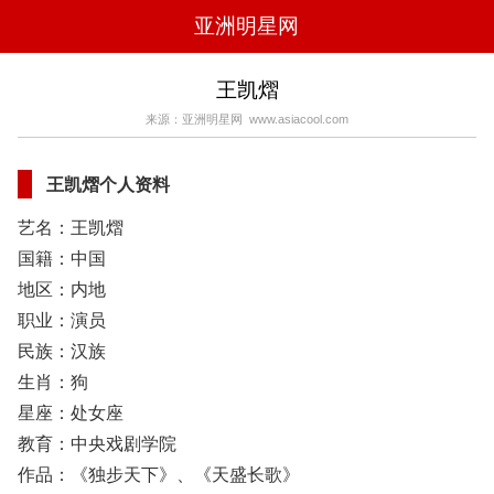
亚洲明星网
电影
电视
综艺
音乐
王凯熠
时尚
八卦
华人男明星
华人女明星
来源：亚洲明星网 www.asiacool.com
韩国女明星
韩国男明星
日本男明星
日本女明星
欧美女明星
欧美男明星
泰国女明星
体育明星
王凯熠个人资料
艺名：王凯熠
国籍：中国
地区：内地
职业：演员
民族：汉族
生肖：狗
星座：处女座
教育：中央戏剧学院
作品：《独步天下》、《天盛长歌》