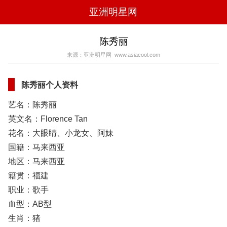
亚洲明星网
电影
电视
综艺
音乐
陈秀丽
时尚
八卦
华人男明星
华人女明星
来源：亚洲明星网 www.asiacool.com
韩国女明星
韩国男明星
日本男明星
日本女明星
欧美女明星
欧美男明星
泰国女明星
体育明星
陈秀丽个人资料
艺名：陈秀丽
英文名：Florence Tan
花名：大眼睛、小龙女、阿妹
国籍：马来西亚
地区：马来西亚
籍贯：福建
职业：歌手
血型：AB型
生肖：猪