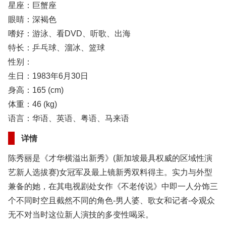
星座：巨蟹座
眼睛：深褐色
嗜好：游泳、看DVD、听歌、出海
特长：乒乓球、溜冰、篮球
性别：
生日：1983年6月30日
身高：165 (cm)
体重：46 (kg)
语言：华语、英语、粤语、马来语
详情
陈秀丽是《才华横溢出新秀》(新加坡最具权威的区域性演
艺新人选拔赛)女冠军及最上镜新秀双料得主。实力与外型
兼备的她，在其电视剧处女作《不老传说》中即一人分饰三
个不同时空且截然不同的角色-男人婆、歌女和记者-令观众
无不对当时这位新人演技的多变性喝采。