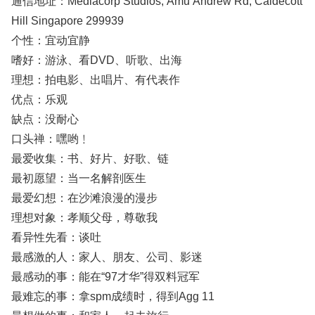
通信地址：Mediacorp Studios, Amu Andrew Rd, Caldecott
Hill Singapore 299939
个性：宜动宜静
嗜好：游泳、看DVD、听歌、出海
理想：拍电影、出唱片、有代表作
优点：乐观
缺点：没耐心
口头禅：嘿哟﹗
最爱收集：书、好片、好歌、链
最初愿望：当一名解剖医生
最爱幻想：在沙滩浪漫的漫步
理想对象：孝顺父母，尊敬我
看异性先看：谈吐
最感激的人：家人、朋友、公司、影迷
最感动的事：能在“97才华”得双料冠军
最难忘的事：拿spm成绩时，得到Agg 11