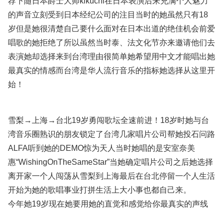
荐下随日本爵士大师kikuchi在日本表演后来充满个人魅力
的声音立刻受到日本经纪公司的注目当时的她虽然只有18
岁但是她很清楚自己要什么面对在日本出道的绝佳机会前爱
唱歌的她拒绝了所以虽然当时泰、法文化节亦来邀请他们去
表演她却选择来到台湾理由很简单她希望用中文才能唱出她
最真实的情感而台湾是华人流行音乐的指标她选择从这里开
始！
雪梨→上海→台北19岁勇闯歌坛全速前进！18岁时她与台
湾音乐圈熟识的朋友锁定了台湾几家唱片公司帮她投石问路
ALFA听到她的DEMO惊为天人当时她唱的是安室奈美
惠“WishingOnTheSameStar”当她确定唱片公司之后她选择
离开家一个人闯荡从雪梨到上海最后在台北停留一个人生活
开始为她的歌唱事业打拼生活上大小事也都自己来。
今年她19岁现在她要用她的直觉和感觉给你最真实的声线