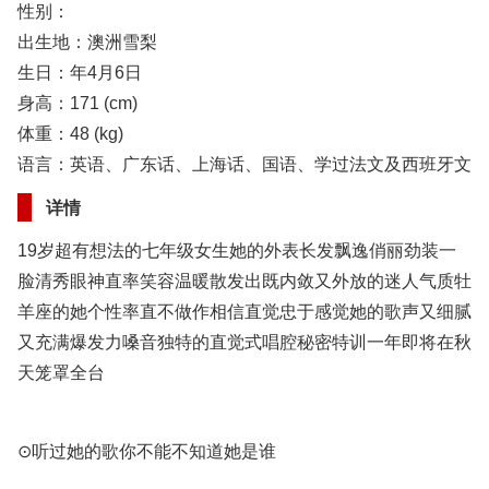
性别：
出生地：澳洲雪梨
生日：年4月6日
身高：171 (cm)
体重：48 (kg)
语言：英语、广东话、上海话、国语、学过法文及西班牙文
详情
19岁超有想法的七年级女生她的外表长发飘逸俏丽劲装一
脸清秀眼神直率笑容温暖散发出既内敛又外放的迷人气质牡
羊座的她个性率直不做作相信直觉忠于感觉她的歌声又细腻
又充满爆发力嗓音独特的直觉式唱腔秘密特训一年即将在秋
天笼罩全台
⊙听过她的歌你不能不知道她是谁