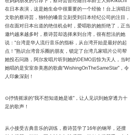
在妈妈朋友的引荐下，蔡诗芸曾经随日本爵士大师Kikuchi
在日本表演，这是她生命中很重要的一个经验！台上演唱日
文歌的蔡诗芸，独特的嗓音立刻受到日本经纪公司的注目，
但在面对日本出道的绝佳机会时，爱唱歌的她拒绝了，正当
邀约越来越多时，蔡诗芸却选择来到台湾，很有想法的她
说：“台湾是华人流行音乐的指标，从台湾开始是最好的起
点！”熟识台湾音乐圈的朋友，锁定了台湾几家唱片公司帮
她投石问路，阿尔发唱片听到她的DEMO后惊为天人，当时
她唱的是安室奈美惠的歌曲“WishingOnTheSameStar”，令
人印象深刻！
⊙抒情摇滚的“我不想知道她是谁”，让人见识到她穿透力十
足的歌声！
从小接受古典音乐的训练，蔡诗芸学了16年的钢琴，还擅