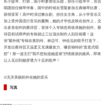
长小提琴、打鼓，国小时参加弦乐团，担任小提琴手，在合
唱团担任钢琴伴奏，国中的时候在雪梨参加古典钢琴比赛，
获得亚军！高中时演过舞台剧、担任女主角，从小学音乐又
加上受外国流行音乐的薰陶，她的才华也反映在创作上，交
出多首创作的蔡诗芸，首张个人专辑也有收录她的创作。蔡
诗芸初试啼声的专辑就让三位顶尖制作人刮目相看！这
张“紫外线”专辑在黄韵玲、林迈可、钟佐泓的联手打造下，
开发出蔡诗芸又温柔又充满爆发力、嗓音独特的“直觉式唱
腔”！第一波主打“我不想知道她是谁”抒情摇滚的曲风，即将
让人见识到她穿透力十足的歌声！
⊙无关美丽的外在她的音乐
写真