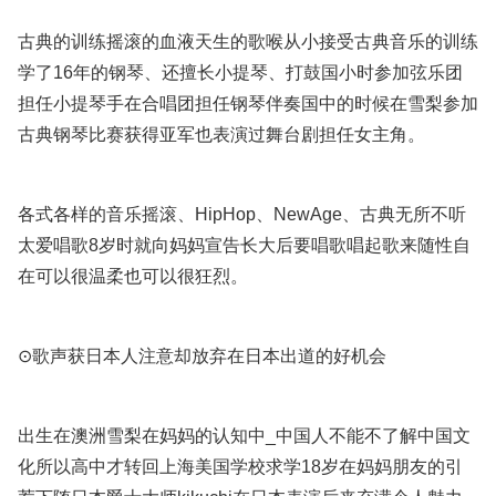
古典的训练摇滚的血液天生的歌喉从小接受古典音乐的训练
学了16年的钢琴、还擅长小提琴、打鼓国小时参加弦乐团
担任小提琴手在合唱团担任钢琴伴奏国中的时候在雪梨参加
古典钢琴比赛获得亚军也表演过舞台剧担任女主角。
各式各样的音乐摇滚、HipHop、NewAge、古典无所不听
太爱唱歌8岁时就向妈妈宣告长大后要唱歌唱起歌来随性自
在可以很温柔也可以很狂烈。
⊙歌声获日本人注意却放弃在日本出道的好机会
出生在澳洲雪梨在妈妈的认知中_中国人不能不了解中国文
化所以高中才转回上海美国学校求学18岁在妈妈朋友的引