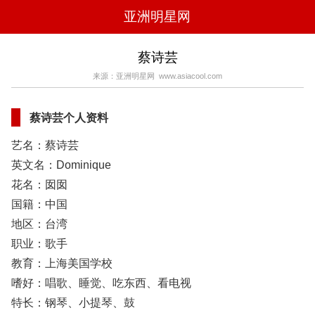
亚洲明星网
电影
电视
综艺
音乐
蔡诗芸
时尚
八卦
华人男明星
华人女明星
来源：亚洲明星网 www.asiacool.com
韩国女明星
韩国男明星
日本男明星
日本女明星
欧美女明星
欧美男明星
泰国女明星
体育明星
蔡诗芸个人资料
艺名：蔡诗芸
英文名：Dominique
花名：囡囡
国籍：中国
地区：台湾
职业：歌手
教育：上海美国学校
嗜好：唱歌、睡觉、吃东西、看电视
特长：钢琴、小提琴、鼓