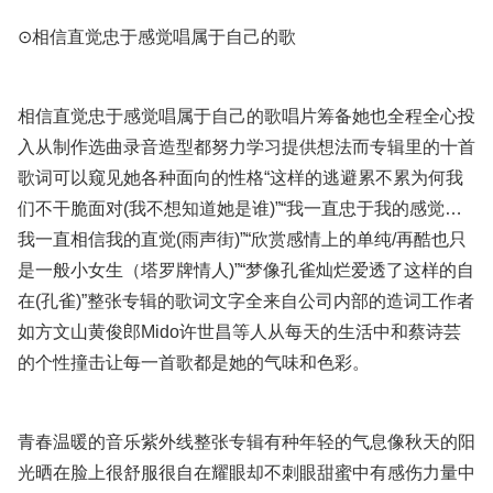
⊙相信直觉忠于感觉唱属于自己的歌
相信直觉忠于感觉唱属于自己的歌唱片筹备她也全程全心投
入从制作选曲录音造型都努力学习提供想法而专辑里的十首
歌词可以窥见她各种面向的性格“这样的逃避累不累为何我
们不干脆面对(我不想知道她是谁)”“我一直忠于我的感觉…
我一直相信我的直觉(雨声街)”“欣赏感情上的单纯/再酷也只
是一般小女生（塔罗牌情人)”“梦像孔雀灿烂爱透了这样的自
在(孔雀)”整张专辑的歌词文字全来自公司内部的造词工作者
如方文山黄俊郎Mido许世昌等人从每天的生活中和蔡诗芸
的个性撞击让每一首歌都是她的气味和色彩。
青春温暖的音乐紫外线整张专辑有种年轻的气息像秋天的阳
光晒在脸上很舒服很自在耀眼却不刺眼甜蜜中有感伤力量中