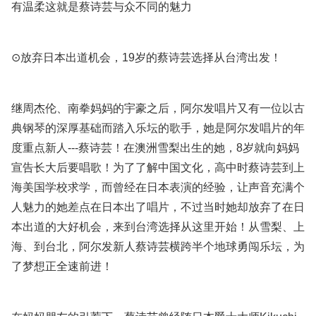
有温柔这就是蔡诗芸与众不同的魅力
⊙放弃日本出道机会，19岁的蔡诗芸选择从台湾出发！
继周杰伦、南拳妈妈的宇豪之后，阿尔发唱片又有一位以古
典钢琴的深厚基础而踏入乐坛的歌手，她是阿尔发唱片的年
度重点新人---蔡诗芸！在澳洲雪梨出生的她，8岁就向妈妈
宣告长大后要唱歌！为了了解中国文化，高中时蔡诗芸到上
海美国学校求学，而曾经在日本表演的经验，让声音充满个
人魅力的她差点在日本出了唱片，不过当时她却放弃了在日
本出道的大好机会，来到台湾选择从这里开始！从雪梨、上
海、到台北，阿尔发新人蔡诗芸横跨半个地球勇闯乐坛，为
了梦想正全速前进！