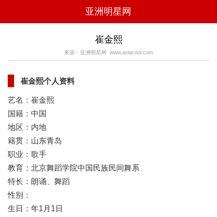
亚洲明星网
电影
电视
综艺
音乐
崔金熙
时尚
八卦
华人男明星
华人女明星
来源：亚洲明星网 www.asiacool.com
韩国女明星
韩国男明星
日本男明星
日本女明星
欧美女明星
欧美男明星
泰国女明星
体育明星
崔金熙个人资料
艺名：崔金熙
国籍：中国
地区：内地
籍贯：山东青岛
职业：歌手
教育：北京舞蹈学院中国民族民间舞系
特长：朗诵、舞蹈
性别：
生日：年1月1日