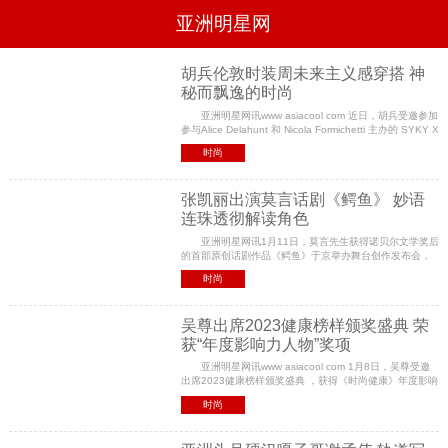
亚洲明星网
电影
电视
综艺
音乐
胡兵伦敦时装周未来主义感穿搭 神
秘而飘逸的时尚
时尚
八卦
华人男明星
华人女明星
亚洲明星网讯www asiacool com 近日，胡兵受邀参加
韩国女明星
韩国男明星
日本男明星
日本女明星
参与Alice Delahunt 和 Nicola Formichetti 主办的 SYKY X
欧美女明星
欧美男明星
泰国女明星
体育明星
KWK静态展，秀场胡兵身穿黑色长款皮质风衣，不仅潇洒
时尚
飘逸，更是将时尚与科技完美融合。
张凯丽出演莫言话剧《鳄鱼》 妙语
连珠透彻解读角色
亚洲明星网讯1月11日，莫言先生获得诺贝尔文学奖后
的首部原创话剧作品《鳄鱼》于京举办舞台创作发布会，
国家话剧院国家一级演员张凯丽在其中出演巧玲一角，该
时尚
话剧由赵文瑄、邓萃雯、么红、白凯南、李宗雷、付
吴尊出席2023健康榜样颁奖盛典 荣
获“年度影响力人物”奖项
亚洲明星网讯www asiacool com 1月8日，吴尊受邀
出席2023健康榜样颁奖盛典 ，获得《时尚健康》年度影响
力人物奖项，带来别样时尚态度。 日光之下，吴尊身
时尚
穿All Black格调皮衣外套，穿梭在冬日的帝都街