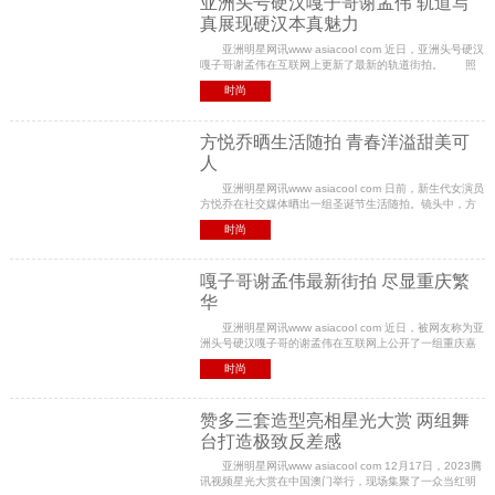
亚洲头号硬汉嘎子哥谢孟伟 轨道写
真展现硬汉本真魅力
亚洲明星网讯www asiacool com 近日，亚洲头号硬汉
嘎子哥谢孟伟在互联网上更新了最新的轨道街拍。 照
片中，他身子笔挺，目光坚定，高大威猛的身影矗立在轨
时尚
道智商，彰显着不容小觑的力量。眼神深邃而坚定
方悦乔晒生活随拍 青春洋溢甜美可
人
亚洲明星网讯www asiacool com 日前，新生代女演员
方悦乔在社交媒体晒出一组圣诞节生活随拍。镜头中，方
悦乔身着舒适休闲的白色针织衫，清纯甜美身段高挑，整
时尚
个人极为亮眼散发着青春的气息。据悉，方悦乔凭
嘎子哥谢孟伟最新街拍 尽显重庆繁
华
亚洲明星网讯www asiacool com 近日，被网友称为亚
洲头号硬汉嘎子哥的谢孟伟在互联网上公开了一组重庆嘉
陵江边的西装写真。 嘎子哥谢孟伟作为中国内地青年
时尚
演员，演技是同龄演员中的翘楚，并以健康阳光的
赞多三套造型亮相星光大赏 两组舞
台打造极致反差感
亚洲明星网讯www asiacool com 12月17日，2023腾
讯视频星光大赏在中国澳门举行，现场集聚了一众当红明