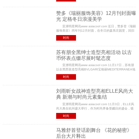
的破冰妆亮相，在冰雪中自由驰骋，尽展摩登态度。
赞多《瑞丽服饰美容》12月刊封面曝
光 定格冬日浪漫美学
亚洲明星网讯www asiacool com 近日，赞多登《瑞丽
服饰美容》闭年刊12月封面，在冬日的森系庄园里，回归
自由与宁静，定格专属自我的浪漫美学。 本次赞多的
时尚
两张封面图中，一张，他手捧一朵玫瑰，冷峻的眼
苏有朋全黑绅士造型亮相活动 以古
币怀表点缀尽展时髦态度
亚洲明星网讯www asiacool com 11月17日，苏有朋
以全黑西装造型亮相BVLGARI宝格丽MEDITERRANEA地
中海高级珠宝及高级腕表发布晚宴，身穿Givenchy2023秋
时尚
冬系列，整体简约不失高级质感，焕发不凡意蕴，彰显典
雅
刘雨昕女战神造型亮相ELLE风尚大
典 新潮与时尚元素集结
亚洲明星网讯www asiacool com 11月3日，ELLE风
尚大典在杭州盛大举行，作为时尚界备受瞩目的盛会，吸
引了众多明星和时尚界人士的关注。刘雨昕以摩登又不失
时尚
先锋的两套造型出席活动，新潮与时尚元素集结打造顶
马雅舒首登话剧舞台 《花的秘密》
后台大片释出