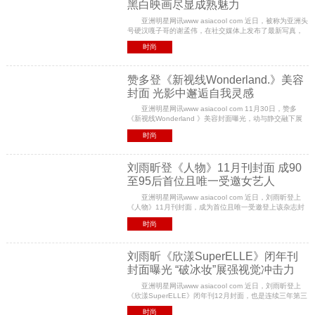
黑白映画尽显成熟魅力
亚洲明星网讯www asiacool com 近日，被称为亚洲头
号硬汉嘎子哥的谢孟伟，在社交媒体上发布了最新写真，
一展他独特的个人风格和深邃的内心世界。 作为中国
时尚
影视圈的实力派演员，无论文戏、武戏都给观众留
赞多登《新视线Wonderland.》美容
封面 光影中邂逅自我灵感
亚洲明星网讯www asiacool com 11月30日，赞多
《新视线Wonderland 》美容封面曝光，动与静交融下展
现不息力量，唤醒无限活力，光影中邂逅自我灵感。
时尚
封面上，赞多凝视镜头，眼神坚毅充满浓郁的故事氛围，
刘雨昕登《人物》11月刊封面 成90
至95后首位且唯一受邀女艺人
亚洲明星网讯www asiacool com 近日，刘雨昕登上
《人物》11月刊封面，成为首位且唯一受邀登上该杂志封
面的90至95后女艺人。她以独特的魅力和强大的影响力，
时尚
成为这个时代备受瞩目的焦点人物，开启昕篇章。
刘雨昕《欣漾SuperELLE》闭年刊
封面曝光 “破冰妆”展强视觉冲击力
亚洲明星网讯www asiacool com 近日，刘雨昕登上
《欣漾SuperELLE》闭年刊12月封面，也是连续三年第三
次登上该封面，第二次成为闭年刊封面人物。以突破常规
时尚