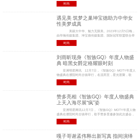
星。歌手、舞者赞多连换三套造型亮相备受关注，带来舞
时尚
台表演《正解》和《Surprise》，一快一慢的两种风
遇见美 筑梦之巢坤宝德助力中华女
性美梦成真
美丽大中华、魅力无限美。2023年12月5日晚，
由华瀚传媒集团、坤宝德传媒集团、国际冠军联盟联合举
办的全球中华小姐&全球中华夫人中国总决赛在大湾区深圳
时尚
星河吉酒店隆重举办。来自时尚界、媒体界、电影界
刘雨昕现身《智族GQ》年度人物盛
典 暗黑女爵定格耀眼时刻
亚洲明星网讯 12月7日，《智族GQ》MOTY年度人
物盛典在濮院时尚古镇举行，名流而至，星光荟聚，歌
手、舞者、音乐制作人刘雨昕受邀参加此次盛典，呈现出
时尚
融合特色底蕴和当代风尚的摩登姿态。 本次活动出发
图
赞多亮相《智族GQ》年度人物盛典
上天入海尽展“疯”姿
亚洲明星网讯12月7日，《智族GQ》MOTY年度人物
盛典在濮院时尚古镇举行，歌手赞多受邀参加此次盛会，
与来自不同领域的演员、歌手、艺术家、企业家等齐聚一
时尚
堂。此次盛典赞多身穿不同风格的造型上天入海，以广阔
嘎子哥谢孟伟释出新写真 指间演绎