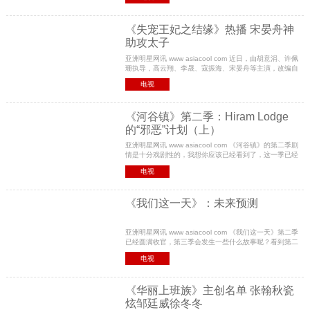
感与情感线，宣传片中陈伟霆与白百何互动亲密、
《失宠王妃之结缘》热播 宋晏舟神
助攻太子
亚洲明星网讯 www asiacool com 近日，由胡意涓、许佩
珊执导，高云翔、李晟、寇振海、宋晏舟等主演，改编自
雪灵之小说《结缘》的古装传奇电视剧《失宠王妃之结
电视
缘》正在热播，该剧主要讲述了原学士之女原月筝与
《河谷镇》第二季：Hiram Lodge
的“邪恶”计划（上）
亚洲明星网讯 www asiacool com 《河谷镇》的第二季剧
情是十分戏剧性的，我想你应该已经看到了，这一季已经
发生了几起残酷的凶杀案。但是最大的疑团应该是Lodge
电视
家族为什么一直不停地在小镇上买房产。幸运的是，
《我们这一天》：未来预测
亚洲明星网讯 www asiacool com 《我们这一天》第二季
已经圆满收官，第三季会发生一些什么故事呢？看到第二
季大结局我们会发现，情感线已经很明晰了，Kate 和
电视
Toby幸福地完成了婚礼，Deja也融入了Pearson家庭
《华丽上班族》主创名单 张翰秋瓷
炫邹廷威徐冬冬