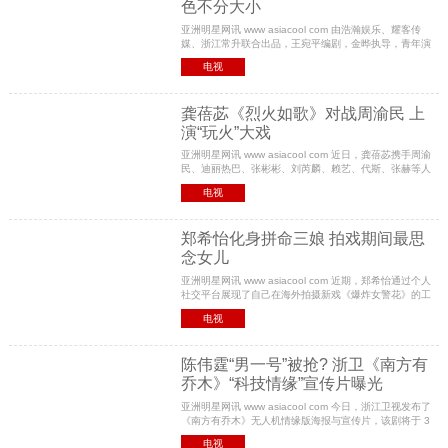
色不分大小
亚洲明星网讯 www asiacool com 由浩瀚娱乐、耀客传
媒、浙江常升联合出品，王宛平编剧，金晔执导，青年演
员杨子姗、郑恺、殷旭等搭档实力派演员张国立、江珊联
电视
袂出演的电视剧《好久不见》于昨日（3月15日）在北
龚蓓苾《烈火如歌》对战周渝民 上
演“玩火”大戏
亚洲明星网讯 www asiacool com 近日，龚蓓苾携手周渝
民、迪丽热巴、张彬彬、刘芮麟、赖艺、代斯、张赫等人
共同主演的超级剧集《烈火如歌》正在网上热播。该剧以
电视
爱情贯穿始终，剧中除了男女主角间的爱恨情仇外
郑希怡化身拼命三娘 拍戏期间最思
念女儿
亚洲明星网讯 www asiacool com 近期，郑希怡通过个人
社交平台展现了自己在海外拍摄新戏《爆炸女警花》的工
作动态。区别于以往形象，此次郑希怡扮演了一名女警的
电视
角色，顶着三十度以上的高温亲自上阵拍摄了大量
陈伟霆“男一号”被抢? 浙卫《南方有
乔木》“科技情缘”宣传片曝光
亚洲明星网讯 www asiacool com 今日，浙江卫视发布了
《南方有乔木》无人机情缘版海报与宣传片，该剧将于 3
月25日登陆中国蓝剧场。两款物料充分展现了剧集的科技
电视