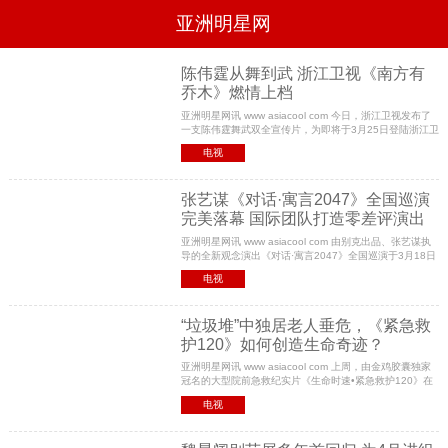
亚洲明星网
电影
电视
综艺
音乐
陈伟霆从舞到武 浙江卫视《南方有
乔木》燃情上档
时尚
八卦
华人男明星
华人女明星
亚洲明星网讯 www asiacool com 今日，浙江卫视发布了
韩国女明星
韩国男明星
日本男明星
日本女明星
一支陈伟霆舞武双全宣传片，为即将于3月25日登陆浙江卫
欧美女明星
欧美男明星
泰国女明星
体育明星
视中国蓝剧场的轻科大剧《南方有乔木》造势。该剧讲述
电视
了出身世家的高冷宅女南乔邂逅神秘酒吧老板时樾
张艺谋《对话·寓言2047》全国巡演
完美落幕 国际团队打造零差评演出
亚洲明星网讯 www asiacool com 由别克出品、张艺谋执
导的全新观念演出《对话·寓言2047》全国巡演于3月18日
在广州大剧院完美落幕。这场演出题材极具创新意义，并
电视
且邀请了国内外顶级团队和表演艺术家助阵，更是
“垃圾堆”中独居老人垂危，《紧急救
护120》如何创造生命奇迹？
亚洲明星网讯 www asiacool com 上周，由金鸡胶囊独家
冠名的大型院前急救纪实片《生命时速•紧急救护120》在
东方卫视一经播出，就广受好评。急救医生这个群体被推
电视
到了观众的视线中，他们不是在救命，就是在