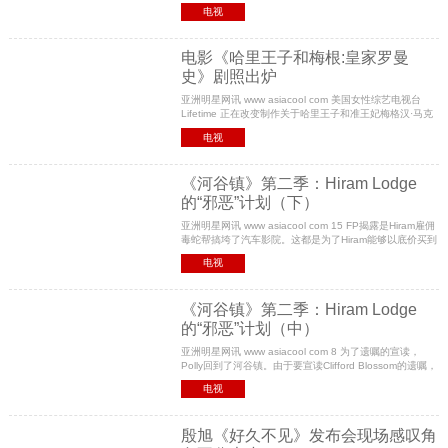
演呢？近日，在耶路撒冷的INTV会议中提到这部大热的
电视
Netflix美剧的时候，Left Bank 的总裁探讨了这部基于现
电影《哈里王子和梅根:皇家罗曼
史》剧照出炉
亚洲明星网讯 www asiacool com 美国女性综艺电视台
Lifetime 正在改变制作关于哈里王子和准王妃梅格汉·马克
尔的浪漫电影《哈里王子和梅根:皇家罗曼史》。近日这家
电视
电视台透露了更多关于这部电影的细节，当然还
《河谷镇》第二季：Hiram Lodge
的“邪恶”计划（下）
亚洲明星网讯 www asiacool com 15 FP揭露是Hiram雇佣
毒蛇帮搞垮了汽车影院。这都是为了Hiram能够以底价买到
手。 Jughead崩溃了，他深爱着汽车影院，与此同时，他
电视
在调查中也获取了更多反对Hiram的证据。16
《河谷镇》第二季：Hiram Lodge
的“邪恶”计划（中）
亚洲明星网讯 www asiacool com 8 为了遗嘱的宣读，
Polly回到了河谷镇。由于要宣读Clifford Blossom的遗嘱，
Polly随着她的双胞胎姐姐一起回到了河谷镇，毕竟她的两
电视
个孩子也是Clifford Blossom的后代。同时作
殷旭《好久不见》发布会现场感叹角