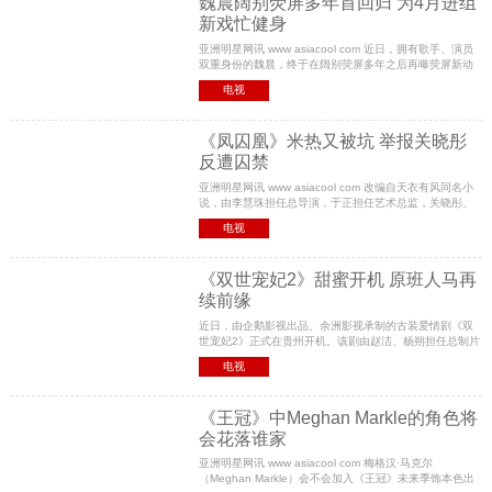
魏晨阔别荧屏多年首回归 为4月进组
新戏忙健身
亚洲明星网讯 www asiacool com 近日，拥有歌手、演员
双重身份的魏晨，终于在阔别荧屏多年之后再曝荧屏新动
作——即将拍摄军旅题材系列电视剧。此消息一经曝出，
电视
不少粉丝纷纷兴奋表示：期待魏晨此次回归的全新
《凤囚凰》米热又被坑 举报关晓彤
反遭囚禁
亚洲明星网讯 www asiacool com 改编自天衣有风同名小
说，由李慧珠担任总导演，于正担任艺术总监，关晓彤、
宋威龙、米热主演的古装权谋言情IP巨制《凤囚凰》正在
电视
湖南卫视热播。其中米热饰演的全篇最大反派——
《双世宠妃2》甜蜜开机 原班人马再
续前缘
近日，由企鹅影视出品、余洲影视承制的古装爱情剧《双
世宠妃2》正式在贵州开机。该剧由赵洁、杨朔担任总制片
人，申卓、李阳担任制片人，吴强担任导演，杨十夜担任
电视
总编剧，蒋继正担任摄影指导。开机当日，邢昭林、
《王冠》中Meghan Markle的角色将
会花落谁家
亚洲明星网讯 www asiacool com 梅格汉·马克尔
（Meghan Markle）会不会加入《王冠》未来季饰本色出