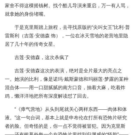
家舍不得这棵摇钱树。找个酷儿导演来重启，万一有人骂，
就拿她的身份堵嘴。
于是克里斯踏上旅程，去寻找原版的“尖叫女王”比利·普
雷斯利（吉莲·安德森 饰），一位在冰天雪地的老营地里隐
居了几十年的传奇女星。
吉莲·安德森，这次杀疯了
吉莲·安德森这次的表演，绝对是全片最大的亮点之
一。她演的比利，像是诺玛·戴斯蒙德和玛丽莲·梦露的某种
混合体——用一口甜腻腻的南方口音，抽着大麻，吃着炸
鸡，懒洋洋地把所有深度解读怼了回去。
“《瘴气营地》从头到尾就关心两样东西——肉体和体
液。”这一句台词，基本上就是申布伦在打所有恐怖片研究
者的脸。但奇怪的是，你一点不觉得被冒犯。因为克里斯
——还有银幕外每一个在恐怖片里找到归属感的“怪胎”——