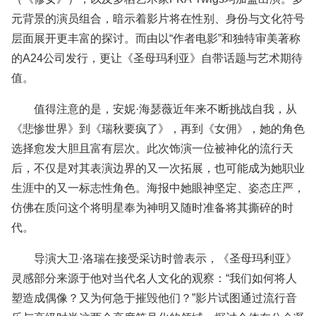
元背景的演员组合，暗示着影片将在性别、身份与文化符号
层面展开更丰富的探讨。而由以“作者电影”和独特审美著称
的A24公司发行，更让《圣母玛利亚》自带话题与艺术期待
值。
值得注意的是，安妮·海瑟薇近年来不断挑战自我，从
《悲惨世界》到《瑞秋要疯了》，再到《女佣》，她的角色
选择愈发大胆且富有层次。此次饰演一位被神化的流行天
后，不仅是对其表演边界的又一次拓展，也可能成为她职业
生涯中的又一标志性角色。海报中她眼神坚定、姿态庄严，
仿佛在质问这个将明星奉为神明又随时准备将其撕碎的时
代。
导演大卫·洛瑞在接受采访时曾表示，《圣母玛利亚》
灵感部分来源于他对当代名人文化的观察：“我们如何将人
塑造成偶像？又为何急于摧毁他们？”影片试图通过流行音