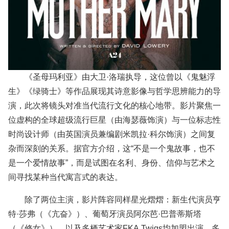
《圣母玛利亚》由大卫·洛瑞执导，这位曾以《鬼魅浮
生》《绿骑士》等作品展现其诗意影像与哲学思辨能力的导
演，此次将镜头对准当代流行文化的核心地带。影片聚焦一
位虚构的全球超级流行巨星（由海瑟薇饰演）与一位标志性
时尚设计师（由英国演员兼编剧米凯拉·科尔饰演）之间复
杂而深刻的关系。据官方介绍，这“不是一个鬼故事，也不
是一个爱情故事”，而是试图在名利、身份、信仰与艺术之
间寻找某种当代寓言式的表达。
除了两位主演，影片阵容同样星光熠熠：新生代演员亨
特·莎弗（《亢奋》）、葡萄牙演员阿尔芭·巴普蒂斯塔
（《修女》），以及多栖艺术家FKA Twigs均加盟出演。多