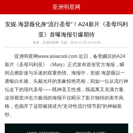
亚洲明星网
电影
电视
综艺
音乐
安妮·海瑟薇化身“流行圣母”！A24新片《圣母玛利
时尚
八卦
华人男明星
华人女明星
亚》首曝海报引爆期待
韩国女明星
韩国男明星
日本男明星
日本女明星
欧美女明星
欧美男明星
泰国女明星
体育明星
来源：亚洲明星网 日期：2025-12-02 16:26:09
亚洲明星网www.asiacool.com 近日，备受瞩目的A24
新片《圣母玛利亚》（Mary）正式发布首张官方海报，瞬
间点燃影迷与乐迷的双重热情。海报中，安妮·海瑟薇以一
袭银白长裙、头戴光环的形象惊艳亮相，宛如一位从流行神
坛走下的现代圣母——既神圣又性感，既疏离又充满力量。
这张视觉冲击力极强的海报不仅昭示了影片独特的美学风
格，也揭开了这部被描述为“史诗性流行情节剧”的神秘面
纱。