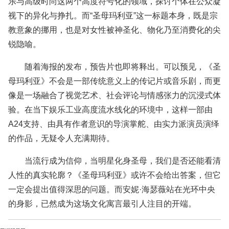
乐与高级时尚这两个高度符号化的领域，探讨个体在公众凝
视下的异化与挣扎。而“圣母玛利亚”这一标题本身，既是宗
教意象的挪用，也是对女性被神圣化、物化乃至消费化的尖
锐隐喻。
随着海报的发布，预告片也即将释出。可以预见，《圣
母玛利亚》不会是一部传统意义上的传记片或音乐剧，而更
像是一场融合了视觉艺术、社会评论与情感张力的沉浸式体
验。在当下娱乐工业高度流水线化的环境中，这样一部由
A24支持、由具有作者意识的导演掌舵、由实力派演员演绎
的作品，无疑令人充满期待。
当流行成为信仰，当明星化身圣母，我们是否还能看清
人性的真实轮廓？《圣母玛利亚》或许不会给出答案，但它
一定会提出值得深思的问题。而安妮·海瑟薇站在光环中央
的身影，已然成为这场文化寓言最引人注目的开端。