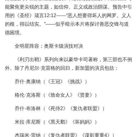
能聚焦更尖锐的主题，如信仰、正义或政治阴谋。预告中引
用的《圣经》箴言12:12——“恶人想要得坏人的网罗。义人
的根，得以结实。”——似乎暗示本片将探讨善恶交锋与道
德困境。
全明星阵容：奥斯卡级演技对决
《利刃出鞘》系列向来以豪华卡司著称，第三部也不例
外。除了丹尼尔·克雷格的回归，新加盟的演员包括：
乔什·奥康纳（《王冠》《挑战》）
格伦·克洛斯（《致命女人》《贤妻》）
乔什·布洛林（《死侍2》《复仇者联盟》）
米拉·库尼斯（《黑天鹅》《坏妈妈》）
杰瑞米·雷纳（《复仇者联盟》《谍影重重4》）