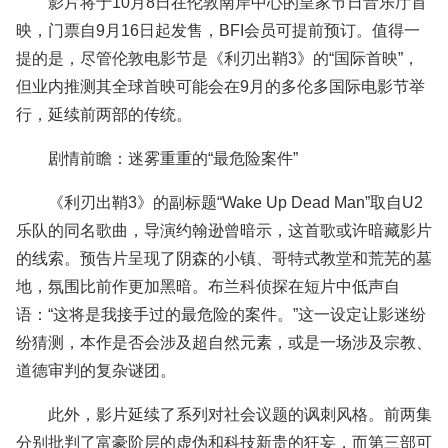
影片将于10月8日在伦敦南岸中心的皇家节日音乐厅首
映，门票自9月16日起发售，BFI会员可提前预订。值得一
提的是，尽管伦敦电影节是《利刃出鞘3》的“国际首映”，
但业内推测其全球首映可能会在9月的多伦多国际电影节举
行，延续前两部的传统。
剧情前瞻：迷雾重重的“最危险案件”
《利刃出鞘3》的副标题“Wake Up Dead Man”取自U2
乐队的同名歌曲，导演约翰逊曾暗示，这首歌或许暗藏影片
的线索。预告片呈现了阴森的小镇、哥特式教堂和荒芜的墓
地，氛围比前作更加黑暗。布兰科侦探在短片中低声自
语：“这将是我接手过的最危险的案件。”这一设定让影迷纷
纷猜测，本作是否会涉及超自然元素，或是一场涉及宗教、
道德审判的复杂谜团。
此外，影片延续了系列对社会议题的讽刺风格。前两集
分别批判了富豪阶层的虚伪和科技新贵的狂妄，而第三部可