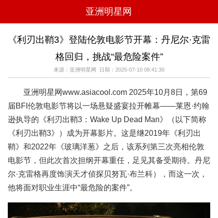
亚洲明星网
电影
电视
综艺
音乐
《利刃出鞘3》登陆伦敦电影节开幕：丹尼尔·克雷
时尚
八卦
华人男明星
华人女明星
格回归，挑战“最危险案件”
韩国女明星
韩国男明星
日本男明星
日本女明星
欧美女明星
欧美男明星
泰国女明星
体育明星
来源：亚洲明星网 日期：2025-07-10 08:41:30
亚洲明星网www.asiacool.com 2025年10月8日，第69
届BFI伦敦电影节将以一场悬疑盛宴拉开帷幕——莱恩·约翰
逊执导的《利刃出鞘3：Wake Up Dead Man》（以下简称
《利刃出鞘3》）成为开幕影片。这是继2019年《利刃出
鞘》和2022年《玻璃洋葱》之后，该系列第三次亮相伦敦
电影节，但此次首次担纲开幕重任，足见其备受期待。丹尼
尔·克雷格再度饰演天才侦探贝努瓦·布兰科），而这一次，
他将面对职业生涯中“最危险的案件”。