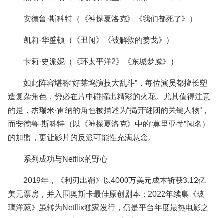
安德鲁·斯科特（《神探夏洛克》《我们都死了》）
凯莉·华盛顿（《丑闻》《被解救的姜戈》）
卡莉·史派妮（《环太平洋2》《东城梦魇》）
如此阵容堪称“好莱坞演技大乱斗”，每位演员都擅长塑
造复杂角色，势必在片中碰撞出精彩的火花。尤其值得注意
的是，杰瑞米·雷纳的角色被描述为“揭开谜团的关键人物”，
而安德鲁·斯科特（以《神探夏洛克》中的“莫里亚蒂”闻名）
的加盟，更让影片的反派可能性充满悬念。
系列成功与Netflix的野心
2019年，《利刃出鞘》以4000万美元成本斩获3.12亿
美元票房，并入围奥斯卡最佳原创剧本；2022年续集《玻
璃洋葱》虽转为Netflix独家发行，仍是平台年度最热电影之