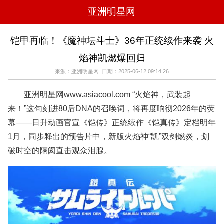
亚洲明星网
电影
电视
综艺
音乐
铠甲再临！《魔神坛斗士》36年正统续作来袭 火
时尚
八卦
华人男明星
华人女明星
焰神凯燃爆回归
韩国女明星
韩国男明星
日本男明星
日本女明星
欧美女明星
欧美男明星
泰国女明星
体育明星
来源：亚洲明星网 日期：2025-06-12 09:14:26
亚洲明星网www.asiacool.com “火焰神，武装起
来！”这句刻进80后DNA的召唤词，将再度响彻2026年的荧
幕——日升动画官宣《铠传》正统续作《铠真传》定档明年
1月，同步释出的预告片中，新版火焰神“凯”双剑燃炎，划
破时空的隔阂直击观众泪腺。