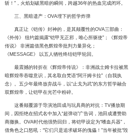
斩！”，火焰划破黑暗的瞬间，跨越36年的热血完成闭环。
三、黑暗遗产：OVA埋下的哲学炸弹
真正让《铠传》封神的，是其颠覆性的OVA三部曲：
《外传》 纽约篇揭露“铠甲无正邪，唯心所驱使”；《辉煌帝
传说》 非洲篇借黑色辉煌帝批判力量异化；
《MESSAGE》 以五人牺牲终结铠甲轮回。
最震撼的转折在《辉煌帝传说》：非洲战士姆卡拉被黑
暗辉煌帝吞噬意识，其名取自梵语“阿汗姆卡拉”（自我执
念）。五少年最终放弃战斗，以“止戈为武”的东方哲学融合
双辉煌帝，让铠甲在光芒中粉碎。
这番颠覆源于导演池田成与玩具商的对抗：TV播放期
间，因拒绝在招式名中加入“超弹动”广告词，池田成遭赞助
商撤换。OVA时代他强势回归，将铠甲设定为“嗜血兵器”，
借角色之口怒吼：“它们只是追求破坏的傀儡！”当年被批“毁