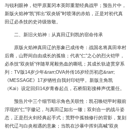
与锐利眼神，铠甲原案冈本英郎重塑经典战甲；预告片中，
新版火焰神“凯”挥出“双炎斩”时喷薄的赤焰，正是对初代真
田辽必杀技的史诗级致敬。
二、新旧火焰神：从真田辽到凯的宿命传承
原版火焰神真田辽的形象已成传奇：战国名将真田幸村
后裔，山野间自由成长的孤狼；代表“仁”之心的烈火铠甲，
必杀技“双炎斩”伴随草尾毅热血的嘶吼；其成长轨迹贯穿系
列：TV版14岁少年&rarr;OVA外传16岁经历初恋&rarr;
《MESSAGE》17岁牺牲自我封印铠甲。新版主角凯
（Kai）设定回归14岁青春起点，石桥阳彩接棒声优重任。
预告片中三个细节暗示角色关联性：凯召唤铠甲时额前
浮现的“仁”字徽记，与真田辽如出一辙；双剑合一的战斗姿
态，正是烈火剑经典起手式；荒野中孤独修行的背影，复刻
初代辽与白炎相遇的意象；当凯在沙暴中挥剑高喊“双炎