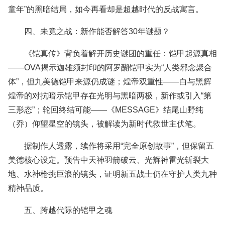
童年”的黑暗结局，如今再看却是超越时代的反战寓言。
四、未竟之战：新作能否解答30年谜题？
《铠真传》背负着解开历史谜团的重任：铠甲起源真相
——OVA揭示迦雄须封印的阿罗醐铠甲实为“人类邪念聚合
体”，但九美德铠甲来源仍成谜；煌帝双重性——白与黑辉
煌帝的对抗暗示铠甲存在光明与黑暗两极，新作或引入“第
三形态”；轮回终结可能——《MESSAGE》结尾山野纯
（乔）仰望星空的镜头，被解读为新时代救世主伏笔。
据制作人透露，续作将采用“完全原创故事”，但保留五
美德核心设定。预告中天神羽箭破云、光辉神雷光斩裂大
地、水神枪挑巨浪的镜头，证明新五战士仍在守护人类九种
精神品质。
五、跨越代际的铠甲之魂