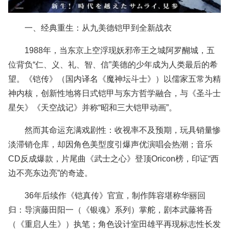
一、经典重生：从九美德铠甲到全新战衣
1988年，当东京上空浮现妖邪帝王之城阿罗醐城，五
位背负“仁、义、礼、智、信”美德的少年成为人类最后的希
望。《铠传》（国内译名《魔神坛斗士》）以儒家五常为精
神内核，创新性地将日式铠甲与东方哲学融合，与《圣斗士
星矢》《天空战记》并称“昭和三大铠甲动画”。
然而其命运充满戏剧性：收视率不及预期，玩具销量惨
淡滞销仓库，却因角色美型度引爆声优演唱会热潮；音乐
CD反成爆款，片尾曲《武士之心》登顶Oricon榜，印证“西
边不亮东边亮”的奇迹。
36年后续作《铠真传》官宣，制作阵容堪称华丽回
归：导演藤田阳一（《银魂》系列）掌舵，剧本武藤将吾
（《重启人生》）执笔；角色设计室田雄平再现标志性长发