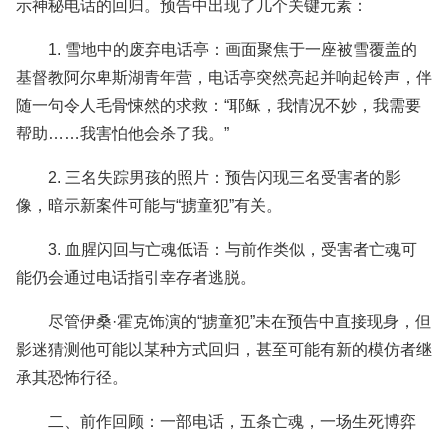
示神秘电话的回归。预告中出现了几个关键元素：
1. 雪地中的废弃电话亭：画面聚焦于一座被雪覆盖的
基督教阿尔卑斯湖青年营，电话亭突然亮起并响起铃声，伴
随一句令人毛骨悚然的求救：“耶稣，我情况不妙，我需要
帮助……我害怕他会杀了我。”
2. 三名失踪男孩的照片：预告闪现三名受害者的影
像，暗示新案件可能与“掳童犯”有关。
3. 血腥闪回与亡魂低语：与前作类似，受害者亡魂可
能仍会通过电话指引幸存者逃脱。
尽管伊桑·霍克饰演的“掳童犯”未在预告中直接现身，但
影迷猜测他可能以某种方式回归，甚至可能有新的模仿者继
承其恐怖行径。
二、前作回顾：一部电话，五条亡魂，一场生死博弈