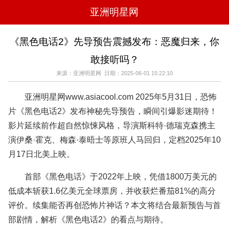
亚洲明星网
电影
电视
综艺
音乐
《黑色电话2》先导预告震撼发布：恶魔归来，你
时尚
八卦
华人男明星
华人女明星
敢接听吗？
韩国女明星
韩国男明星
日本男明星
日本女明星
欧美女明星
欧美男明星
泰国女明星
体育明星
来源：亚洲明星网 日期：2025-06-01 15:22:10
亚洲明星网www.asiacool.com 2025年5月31日，恐怖
片《黑色电话2》发布神秘先导预告，瞬间引爆影迷期待！
影片延续前作超自然惊悚风格，导演斯科特·德瑞克森携主
演伊桑·霍克、梅森·泰晤士等原班人马回归，定档2025年10
月17日北美上映。
首部《黑色电话》于2022年上映，凭借1800万美元的
低成本斩获1.6亿美元全球票房，并收获烂番茄81%的高分
评价。续集能否再创恐怖片神话？本文将结合最新预告与首
部剧情，解析《黑色电话2》的看点与期待。