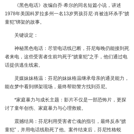
《黑色电话》改编自乔·希尔的同名短篇小说，讲述
1978年美国科罗拉多州一名13岁男孩芬尼·肖被连环杀手“掳
童犯”绑架的故事。
关键设定：
神秘黑色电话：尽管电话线已断，芬尼每晚仍能接到死
者来电，这些受害者生前均死于“掳童犯”之手，他们通过电
话提供逃生线索。
灵媒妹妹格温：芬尼的妹妹格温继承母亲的通灵能力，
能在梦中看到绑架现场，最终帮助警方找到芬尼。
*家庭暴力与成长主题：影片不仅是一部恐怖片，更探
讨了童年创伤、家庭暴力与心理救赎。
震撼结局：芬尼利用受害者亡魂的指引，最终反杀“掳
童犯”，并用电话线勒死了他。案件结束后，芬尼性格蜕