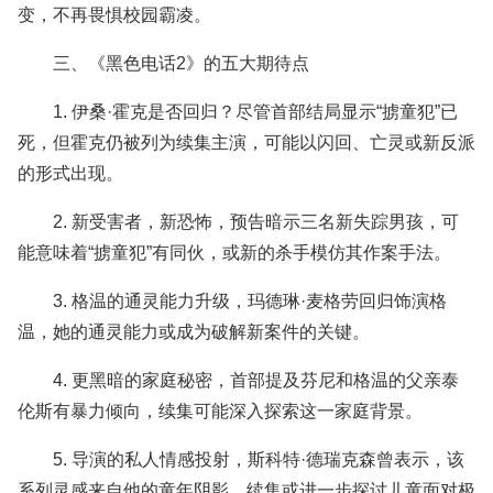
变，不再畏惧校园霸凌。
三、《黑色电话2》的五大期待点
1. 伊桑·霍克是否回归？尽管首部结局显示“掳童犯”已
死，但霍克仍被列为续集主演，可能以闪回、亡灵或新反派
的形式出现。
2. 新受害者，新恐怖，预告暗示三名新失踪男孩，可
能意味着“掳童犯”有同伙，或新的杀手模仿其作案手法。
3. 格温的通灵能力升级，玛德琳·麦格劳回归饰演格
温，她的通灵能力或成为破解新案件的关键。
4. 更黑暗的家庭秘密，首部提及芬尼和格温的父亲泰
伦斯有暴力倾向，续集可能深入探索这一家庭背景。
5. 导演的私人情感投射，斯科特·德瑞克森曾表示，该
系列灵感来自他的童年阴影，续集或进一步探讨儿童面对极