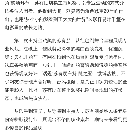
角”奖项环节，苏有朋切换主持风格，以专业生动的方式介
绍各位入围者。他提到大鹏、刘昊然为角色减重20斤的付
出，也用“从小小的我看到了大大的世界”来形容易烊千玺在
电影里的成长之路。
第二次主持金鸡奖的苏有朋，从红毯到舞台全程展现专
业风范。红毯上，他以剪裁得体的黑白西装亮相，优雅沉
稳；典礼开始前，有网友拍到他在后台间隙反复打磨串词、
认真备稿的画面；典礼上，他标准的普通话和沉稳的播音腔
也获得观众好评，话题“苏有朋主持”随之登上微博热搜。不
少网友称赞他声音好听、台风稳健，是真正用实力说话的全
能电影人。此外，苏有朋在整个颁奖礼期间展现出的好状
态，也成为热议焦点。
从歌手到演员，从导演到主持人，苏有朋始终以多元身
份深耕影视行业，展现出不俗的职业素养，期待未来看到更
多惊喜的作品呈现。