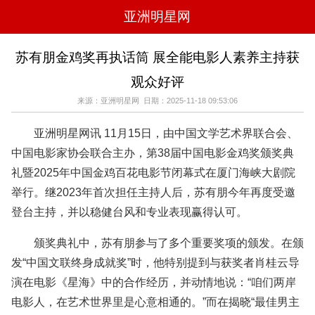
亚洲明星网
电影
电视
综艺
音乐
苏有朋金鸡奖再执话筒 展全能电影人素养主持获
时尚
八卦
华人男明星
华人女明星
观众好评
韩国女明星
韩国男明星
日本男明星
日本女明星
欧美女明星
欧美男明星
泰国女明星
体育明星
来源：亚洲明星网 日期：2025-11-18 09:53:06
亚洲明星网讯 11月15日，由中国文学艺术界联合会、
中国电影家协会联合主办，第38届中国电影金鸡奖颁奖典
礼暨2025年中国金鸡百花电影节闭幕式在厦门海峡大剧院
举行。继2023年首次担任主持人后，苏有朋今年再度受邀
登台主持，并以稳健台风和专业表现赢得认可。
颁奖典礼中，苏有朋参与了多个重要奖项的颁发。在颁
发“中国文联终身成就奖”时，他特别提到与获奖者肖桂云导
演在电影《星海》中的合作经历，并动情地说：“咱们两岸
电影人，在艺术世界里是心意相通的。”而在揭晓“最佳男主