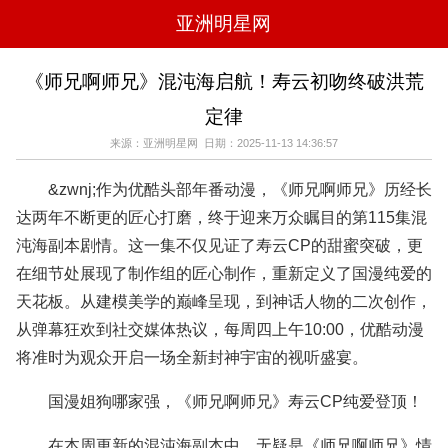
亚洲明星网
电影
电视
综艺
音乐
《师兄啊师兄》混沌海启航！寿云初吻终破洪荒
时尚
八卦
华人男明星
华人女明星
定律
韩国女明星
韩国男明星
日本男明星
日本女明星
欧美女明星
欧美男明星
泰国女明星
体育明星
来源：亚洲明星网 日期：2025-11-13 14:36:57
&zwnj;作为优酷头部年番动漫，《师兄啊师兄》历经长
达两年不断更的匠心打磨，终于迎来万众瞩目的第115集混
沌海副本剧情。这一集不仅见证了寿云CP的甜蜜突破，更
在细节处展现了制作组的匠心制作，重新定义了国漫纯爱的
天花板。从建模美学的巅峰呈现，到神话人物的二次创作，
从弹幕狂欢到社交媒体热议，每周四上午10:00，优酷动漫
将准时为观众开启一场全新封神宇宙的视听盛宴。
国漫姐狗哪家强，《师兄啊师兄》寿云CP纯爱登顶！
在本周更新的混沌海副本中，无疑是《师兄啊师兄》情