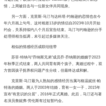
情，上周被目击与一位新女伴共同现身。
另一方面，克里斯·马汀与达科塔·约翰逊的恋情也在今
年六月画上句号。这对相差13岁的情侣自2023年10月开始
约会，关系持续约八个月后宣告结束。马汀与约翰逊的分手
处理得相当低调，未引起过多媒体关注。
相似的情感经历成联结纽带
苏菲·特纳与“乔纳斯兄弟”成员乔·乔纳斯的婚姻于2023
年秋季正式结束，两人共同育有两个孩子。离婚过程中，双
方曾因孩子抚养权问题产生分歧，但最终达成和解。
克里斯·马汀最为人熟知的感情经历当属与格温妮丝·帕
特洛的婚姻。两人于2003年结婚，育有一女一子，2015年
宣布“有意识的分居”，2016年正式离婚。此后，马汀还与著
名演员詹妮弗·劳伦斯有过短暂约会。