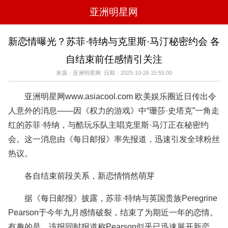
亚洲明星网
电影
电视
综艺
音乐
新恋情曝光？苏菲·特纳与克里斯·马汀秘密约会 各
时尚
八卦
华人男明星
华人女明星
自结束前任感情引关注
韩国女明星
韩国男明星
日本男明星
日本女明星
欧美女明星
欧美男明星
泰国女明星
体育明星
来源：亚洲明星网 日期：2025-10-26 15:55:00
亚洲明星网www.asiacool.com 欧美娱乐圈近日传出令
人意外的消息——因《权力的游戏》中“珊莎·史塔克”一角走
红的苏菲·特纳，与酷玩乐队主唱克里斯·马汀正在秘密约
会。这一消息由《每日邮报》率先报道，迅速引发全球粉丝
热议。
各自结束前段关系，新恋情悄然萌芽
据《每日邮报》披露，苏菲·特纳与英国贵族Peregrine
Pearson于今年九月感情破裂，结束了为期近一年的恋情。
有趣的是，该报同时报道称Pearson似乎已迅速展开新恋