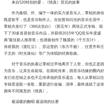
来自520特别的爱：《情真》背后的故事
作为集唱、作、编于一体的实力派音乐人，覃桢的身份
既是歌手，也是音乐制作人。在短暂却闪光的音乐生涯中，
覃桢共发行了《366次告白》《那五年》两张正式专辑、留
下了30多首原创音乐作品，并获得2015年“QQ音乐年度盛
典”最佳新人推荐奖；也谱曲创作了魏晨的《千方百计》、
张碧晨的《渡红尘》、苏运莹的《东方不败》、任贤齐和王
子文的《时光诛仙》等广为传唱的经典歌曲。
对于音乐的执着让覃桢过早地离开了人世，但也正是因
为音乐，让其生命延续。在噩耗传来，因音乐结缘的圈内好
友们在悲恸之余也不忘传承他的音乐遗志，每人从覃桢以往
专辑里选取一首歌，重新进行改编、演绎，最终成就了这张
拥有不同寓意的《情真》。
最温暖的翻唱 最温情的比赛