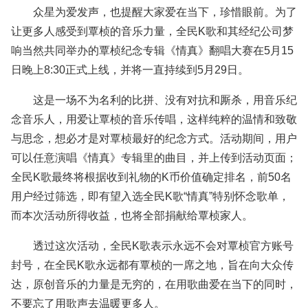
众星为爱发声，也提醒大家爱在当下，珍惜眼前。为了
让更多人感受到覃桢的音乐力量，全民K歌和其经纪公司梦
响当然共同举办的覃桢纪念专辑《情真》翻唱大赛在5月15
日晚上8:30正式上线，并将一直持续到5月29日。
这是一场不为名利的比拼、没有对抗和厮杀，用音乐纪
念音乐人，用爱让覃桢的音乐传唱，这样纯粹的温情和致敬
与思念，想必才是对覃桢最好的纪念方式。活动期间，用户
可以任意演唱《情真》专辑里的曲目，并上传到活动页面；
全民K歌最终将根据收到礼物的K币价值确定排名，前50名
用户经过筛选，即有望入选全民K歌“情真”特别怀念歌单，
而本次活动所得收益，也将全部捐献给覃桢家人。
透过这次活动，全民K歌表示永远不会对覃桢官方账号
封号，在全民K歌永远都有覃桢的一席之地，旨在向大众传
达，原创音乐的力量是无穷的，在用歌曲爱在当下的同时，
不要忘了用歌声去温暖更多人。