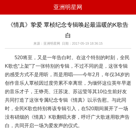
亚洲明星网
电影
电视
综艺
音乐
《情真》挚爱 覃桢纪念专辑唤起最温暖的K歌告
时尚
八卦
华人男明星
华人女明星
白
韩国女明星
韩国男明星
日本男明星
日本女明星
欧美女明星
欧美男明星
泰国女明星
体育明星
来源：亚洲明星网 日期：2017-05-19 18:36:15
520将至，又是一年告白时。在这个特别的时刻，全民
K歌也“上架”了一张特别的专辑，不过不同的是，这张专辑
的感受方式不是用听，而是用唱——今年2月，年仅34岁的
创作音乐人覃桢因过度劳累不幸离世，为缅怀这位英年早逝
的音乐才子，王铮亮、汪苏泷、苏运莹等其10位生前好友
共同打造了这张专属纪念专辑《情真》以示告慰。与此同
时，全民K歌也特别将该专辑引入，在520期间展开了一场
没有硝烟的《情真》K歌翻唱大赛，呼吁广大歌迷用歌声告
白，共同开启一场为爱发声的仪式。