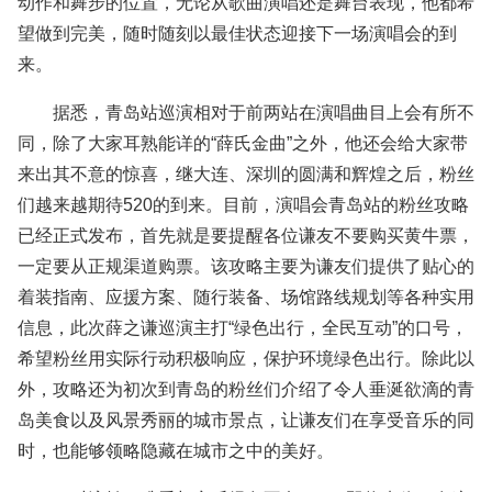
动作和舞步的位置，无论从歌曲演唱还是舞台表现，他都希
望做到完美，随时随刻以最佳状态迎接下一场演唱会的到
来。
据悉，青岛站巡演相对于前两站在演唱曲目上会有所不
同，除了大家耳熟能详的“薛氏金曲”之外，他还会给大家带
来出其不意的惊喜，继大连、深圳的圆满和辉煌之后，粉丝
们越来越期待520的到来。目前，演唱会青岛站的粉丝攻略
已经正式发布，首先就是要提醒各位谦友不要购买黄牛票，
一定要从正规渠道购票。该攻略主要为谦友们提供了贴心的
着装指南、应援方案、随行装备、场馆路线规划等各种实用
信息，此次薛之谦巡演主打“绿色出行，全民互动”的口号，
希望粉丝用实际行动积极响应，保护环境绿色出行。除此以
外，攻略还为初次到青岛的粉丝们介绍了令人垂涎欲滴的青
岛美食以及风景秀丽的城市景点，让谦友们在享受音乐的同
时，也能够领略隐藏在城市之中的美好。