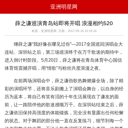
亚洲明星网
电影
电视
综艺
音乐
薛之谦巡演青岛站即将开唱 浪漫相约520
时尚
八卦
华人男明星
华人女明星
来源：亚洲明星网 日期：2017-05-18 10:19:16
韩国女明星
韩国男明星
日本男明星
日本女明星
欧美女明星
欧美男明星
泰国女明星
体育明星
继薛之谦“我好像在哪见过你”—2017全国巡回演唱会大
连站、深圳站之后，第三场巡演终于在万千歌迷的期待中，
进入倒计时阶段。5月20日，薛之谦将在青岛体育中心国信
体育馆震撼开唱，用“情歌”与粉丝共度浪漫之夜。
在前两场演唱会中，薛之谦劲歌热舞燃爆全场，除了精
彩的演唱环节，还将音乐剧搬上了演唱会舞台，以自身的经
历为蓝本，将自己有笑有泪的十年生活展现在了谦友的面
前，让一路陪伴他的歌迷感慨万千。在深圳站结束之后，薛
之谦依旧保持高强度的体能锻炼，完全没有显露出任何松懈
的状态。对于舞蹈的部分他一直在反复练习，细节到每一个