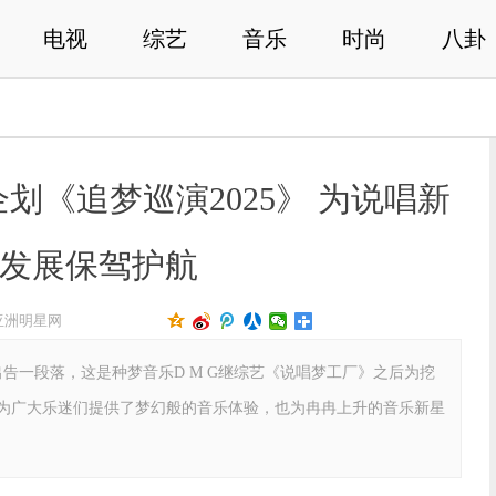
电视
综艺
音乐
时尚
八卦
企划《追梦巡演2025》 为说唱新
发展保驾护航
亚洲明星网
出告一段落，这是种梦音乐D M G继综艺《说唱梦工厂》之后为挖
为广大乐迷们提供了梦幻般的音乐体验，也为冉冉上升的音乐新星