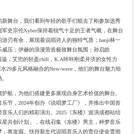
的新舞台，我们看到年轻的歌手们蜕去了刚参加选秀
军史宗伦Xyber保持着锐气十足的王者气概，在舞台
游刃有余，展现着说唱诗人的独特气质；hanji林一
乐威压；伊赫的浪漫营造极致舞台氛围；孙启皓
四溢，艾兜的轻盈chill，K.A咔咔刚柔并济的女性力
水29多元风格融合的New-wave，他们的舞台魅力给
动。
护航，为他们搭建更多展现自身艺术价值的舞台。
音乐节，2024年创办《说唱梦工厂》，并推出中国首
音乐人们的精彩演出。2025《东楼》巡演成都站结
双星共创计划」，在线召集《东楼》男主，种梦音乐
梦，将发掘、扶持新生代说唱音乐人的责任使命贯彻