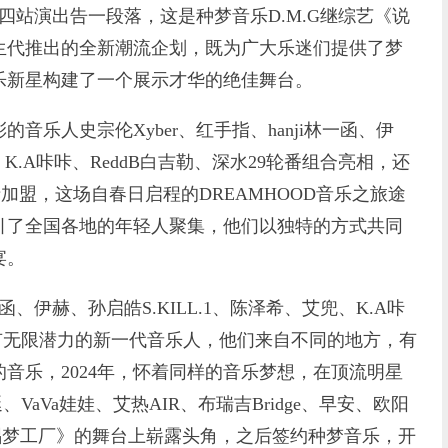
四站演出告一段落，这是种梦音乐D.M.G继综艺《说
生代推出的全新潮流企划，既为广大乐迷们提供了梦
乐新星构建了一个展示才华的绝佳舞台。
人史宗伦Xyber、红手指、hanji林一函、伊
、K.A咔咔、ReddB白吉勒、深水29轮番组合亮相，还
的倾情加盟，这场自春日启程的DREAMHOOD音乐之旅途
引了全国各地的年轻人聚集，他们以独特的方式共同
宴。
函、伊赫、孙启皓S.KILL.1、陈泽希、艾兜、K.A咔
些拥有无限潜力的新一代音乐人，他们来自不同的地方，有
音乐，2024年，怀着同样的音乐梦想，在顶流明星
VaVa娃娃、艾热AIR、布瑞吉Bridge、早安、欧阳
说唱梦工厂》的舞台上崭露头角，之后签约种梦音乐，开