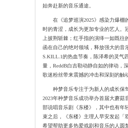
始奔赴新的音乐通途。
在《追梦巡演2025》感染力爆棚
时的青涩，成长为更加专业的艺人。冠
上披荆斩棘；红手指的演绎一如既往的
函在自己的绝对领域，释放强大的音
S.KILL.1的热血节奏，陈泽希的灵气
量，ReddB白吉勒动静自如的律动，深
歌迷粉丝带来震撼的冲击和深刻的触
种梦音乐专注于为新人的成长保驾
2023年种梦音乐成功举办首届大蘑菇
部说唱音乐剧《东楼》，其中也有年轻
束之后，《东楼》主理人早安发起「
希望帮助更多热爱戏剧和音乐的人圆