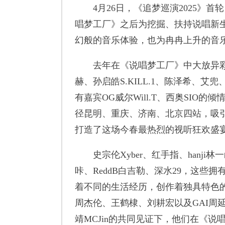
4月26日，《追梦巡演2025》首轮
唱梦工厂》之后为挖掘、扶持说唱新
幻般的音乐体验，也为冉冉上升的音
去年在《说唱梦工厂》中大放异彩的音乐
赫、孙启皓S.KILL.1、陈泽希、艾兜
有嘉宾OG威尔Will.T、西奥SIO
径昆明、重庆、济南、北京四站，吸
打造了这场今春最热烈的视听狂欢盛
史宗伦Xyber、红手指、hanji林一
咔、ReddB白吉勒、深水29，这
着不同的生活经历，创作着独具特色的
周杰伦、王鹤棣、刘耕宏以及GAI周延、
靖MCJin的共同见证下，他们在《