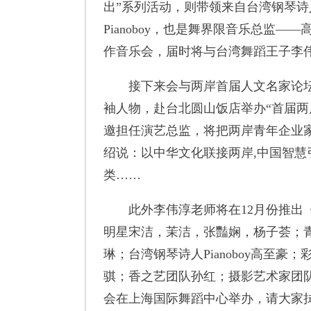
出”系列活动，则带领来自台湾钢琴
Pianoboy，也是舞界限音乐总监—
作音乐会，届时将与台湾舞蹈王子李
接下来会与两岸首届人文名家论坛,
袖人物，赴台北圆山饭店举办“首届两
邀担任演艺总监，将把两岸青年企业
绍说：以中华文化联接两岸,中国智
类……
此外李伟淳老师将在12月份推出《
明星宋洁，茉洁，张豔娴，杨子荟；
琳；台湾钢琴诗人Pianoboy高至豪
骐；香之艺团队孙红；摄影艺术家团队李
会在上海国际舞蹈中心举办，请大家