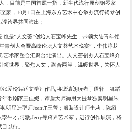
诗人，目前是中国首屈一指，新生代流行原创钢琴家
—高至豪，10月1日在上海东方艺术中心举办流行钢琴创
伟淳跨界共同演出；
也是“人文荟”创始人石宝峰先生，带领大陆青年领
岸青创大会暨高峰论坛人文荟艺术晚宴”，李伟淳获
家,艺术家整合汇聚台北演出。人文荟创办人石宝峰介
慧引领世界，聚焦人文，融合两岸，温暖世界，关怀人
张爱玲舞蹈文学》作品,将邀请朗读者丁语轩，舞蹈
青年歌剧家王佳妮，谭盾大师御用大提琴独奏明星朱
；彩妆明星造型师Jean许玉菁；服装设计师李莉，陈绍
生才,阿澈,Jerry等跨界艺术家，进行创作展演，将
拭目以待。