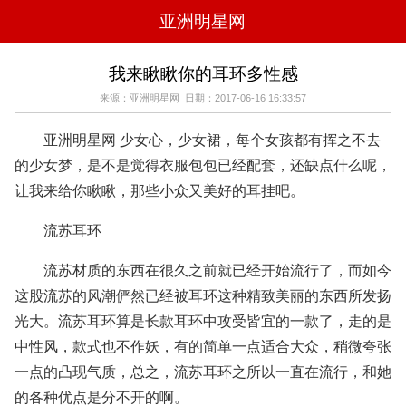
亚洲明星网
电影
电视
综艺
音乐
我来瞅瞅你的耳环多性感
时尚
八卦
华人男明星
华人女明星
来源：亚洲明星网 日期：2017-06-16 16:33:57
韩国女明星
韩国男明星
日本男明星
日本女明星
欧美女明星
欧美男明星
泰国女明星
体育明星
亚洲明星网 少女心，少女裙，每个女孩都有挥之不去
的少女梦，是不是觉得衣服包包已经配套，还缺点什么呢，
让我来给你瞅瞅，那些小众又美好的耳挂吧。
流苏耳环
流苏材质的东西在很久之前就已经开始流行了，而如今
这股流苏的风潮俨然已经被耳环这种精致美丽的东西所发扬
光大。流苏耳环算是长款耳环中攻受皆宜的一款了，走的是
中性风，款式也不作妖，有的简单一点适合大众，稍微夸张
一点的凸现气质，总之，流苏耳环之所以一直在流行，和她
的各种优点是分不开的啊。