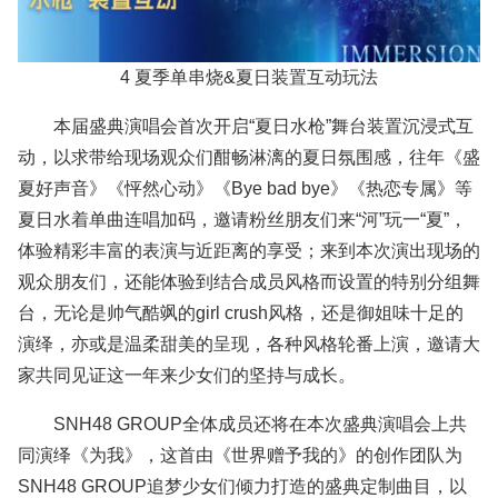
4 夏季单串烧&夏日装置互动玩法
本届盛典演唱会首次开启“夏日水枪”舞台装置沉浸式互
动，以求带给现场观众们酣畅淋漓的夏日氛围感，往年《盛
夏好声音》《怦然心动》《Bye bad bye》《热恋专属》等
夏日水着单曲连唱加码，邀请粉丝朋友们来“河”玩一“夏”，
体验精彩丰富的表演与近距离的享受；来到本次演出现场的
观众朋友们，还能体验到结合成员风格而设置的特别分组舞
台，无论是帅气酷飒的girl crush风格，还是御姐味十足的
演绎，亦或是温柔甜美的呈现，各种风格轮番上演，邀请大
家共同见证这一年来少女们的坚持与成长。
SNH48 GROUP全体成员还将在本次盛典演唱会上共
同演绎《为我》，这首由《世界赠予我的》的创作团队为
SNH48 GROUP追梦少女们倾力打造的盛典定制曲目，以