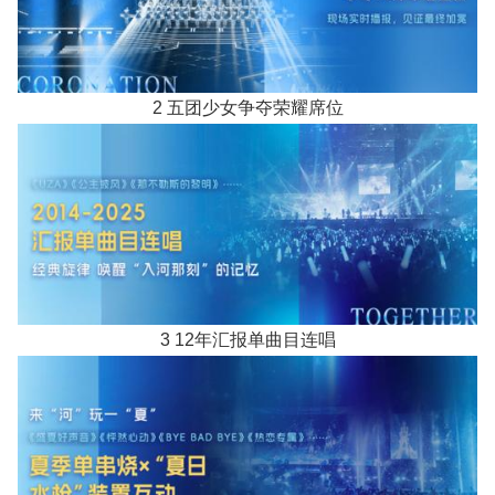
2 五团少女争夺荣耀席位
3 12年汇报单曲目连唱