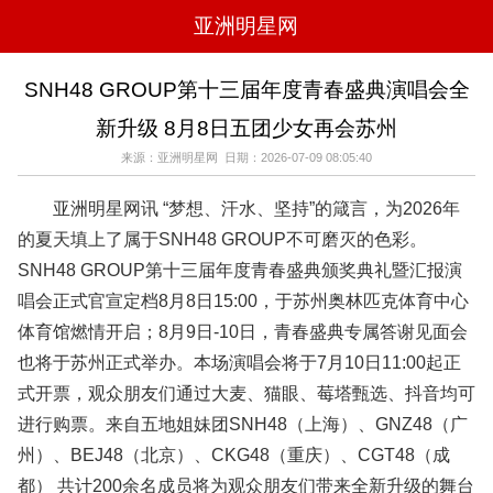
亚洲明星网
电影
电视
综艺
音乐
SNH48 GROUP第十三届年度青春盛典演唱会全
时尚
八卦
华人男明星
华人女明星
新升级 8月8日五团少女再会苏州
韩国女明星
韩国男明星
日本男明星
日本女明星
欧美女明星
欧美男明星
泰国女明星
体育明星
来源：亚洲明星网 日期：2026-07-09 08:05:40
亚洲明星网讯 “梦想、汗水、坚持”的箴言，为2026年
的夏天填上了属于SNH48 GROUP不可磨灭的色彩。
SNH48 GROUP第十三届年度青春盛典颁奖典礼暨汇报演
唱会正式官宣定档8月8日15:00，于苏州奥林匹克体育中心
体育馆燃情开启；8月9日-10日，青春盛典专属答谢见面会
也将于苏州正式举办。本场演唱会将于7月10日11:00起正
式开票，观众朋友们通过大麦、猫眼、莓塔甄选、抖音均可
进行购票。来自五地姐妹团SNH48（上海）、GNZ48（广
州）、BEJ48（北京）、CKG48（重庆）、CGT48（成
都） 共计200余名成员将为观众朋友们带来全新升级的舞台