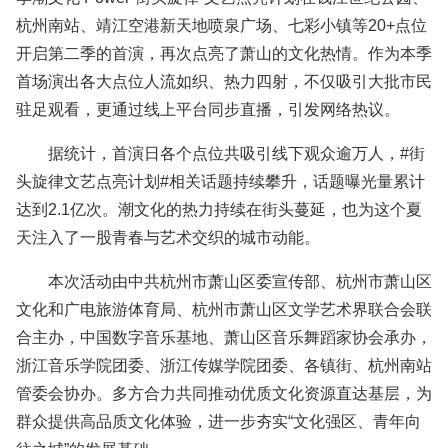
杭州南站、靖江空港新天地喷泉广场、七彩小镇等20+点位
开启第二季的首演，再次点亮了萧山的文化热情。作为本季
首场演出各大点位人流如织、热力四射，不仅吸引大批市民
驻足观看，更通过线上平台同步直播，引发网络热议。
据统计，首演日各个点位共吸引线下观众逾万人，#街
头旋律文艺点亮计划#相关话题持续攀升，话题曝光量累计
达到2.1亿次。潮文化的热力持续在街头蔓延，也为这个夏
天注入了一股青春与艺术交织的城市动能。
本次活动由中共杭州市萧山区委宣传部、杭州市萧山区
文化和广电旅游体育局、杭州市萧山区文学艺术界联合会联
合主办，中国数字音乐基地、萧山区音乐舞蹈家协会承办，
浙江音乐学院团委、浙江传媒学院团委、各镇街、杭州南站
管委会协办。多方合力共同推动优质文化资源直达基层，为
群众提供高品质文化体验，进一步夯实“文化强区、青年向