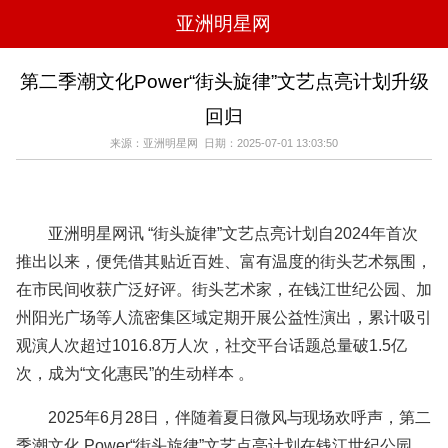
亚洲明星网
电影
电视
综艺
音乐
第二季潮文化Power“街头旋律”文艺点亮计划升级
时尚
八卦
华人男明星
华人女明星
回归
韩国女明星
韩国男明星
日本男明星
日本女明星
欧美女明星
欧美男明星
泰国女明星
体育明星
来源：亚洲明星网 日期：2025-07-01 13:03:50
亚洲明星网讯 “街头旋律”文艺点亮计划自2024年首次
推出以来，便凭借其贴近百姓、富有温度的街头艺术氛围，
在市民间收获广泛好评。街头艺术家，在钱江世纪公园、加
州阳光广场等人流密集区域定期开展公益性演出，累计吸引
观演人次超过1016.8万人次，社交平台话题总量破1.5亿
次，成为“文化惠民”的生动样本 。
2025年6月28日，伴随着夏日微风与现场欢呼声，第二
季潮文化 Power“街头旋律”文艺点亮计划在钱江世纪公园、