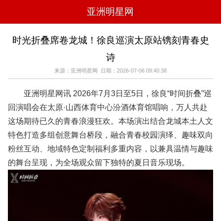
亚洲明星网
电影
电视
综艺
音乐
时光折叠席卷龙城！徐良巡演太原站镌刻青春史
时尚
八卦
华人男明星
华人女明星
诗
韩国女明星
韩国男明星
日本男明星
日本女明星
欧美女明星
欧美男明星
泰国女明星
体育明星
来源：亚洲明星网 日期：2026-07-06 09:40:38
亚洲明星网讯 2026年7月3日至5日，徐良“时间折叠”巡
回演唱会在太原·山西体育中心汾酒体育馆唱响，万人共赴
这场期待已久的青春浪漫狂欢。本场演出结合龙城本土人文
特色打造多组创意舞台桥段，融合青春校园演绎、趣味双向
粉丝互动、地域特色定制福利多重内容，以兼具温情与趣味
的舞台呈现，为全场观众留下独特的夏日音乐现场。