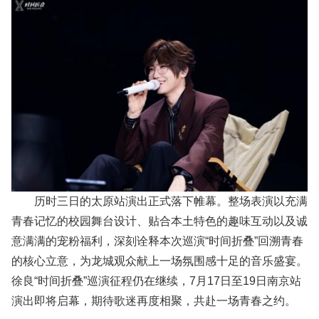
历时三日的太原站演出正式落下帷幕。整场表演以充满
青春记忆的校园舞台设计、贴合本土特色的趣味互动以及诚
意满满的宠粉福利，深刻诠释本次巡演“时间折叠”回溯青春
的核心立意，为龙城观众献上一场氛围感十足的音乐盛宴。
徐良“时间折叠”巡演征程仍在继续，7月17日至19日南京站
演出即将启幕，期待歌迷再度相聚，共赴一场青春之约。