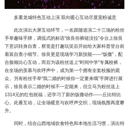
多重龙城特色互动上演 双向暖心互动尽显宠粉诚意
此次演出大屏互动环节，一名跟随巡演二十三场的粉丝
手举趣味手牌，调侃式的标语“徐良你裤链没拉”令台上徐良
下意识转身自查，察觉是打趣玩笑后开始给大家科普登台前
着装自查小细节。徐良更是现场学习新技能——“饭撒”，配
合脸颊比心互动，而后为该粉丝送上“时间中学”专属校裤，
在全场的羡慕与欢呼声中，成为第一个拥有全套校服的观
众。另有粉丝手举“我二婚的时候你一定要来哦”手牌进行展
示，徐良表示二婚的时候不一定能来，但立马为粉丝送上
1314元的红包祝福，还学习了新的饭撒动作——丘比特比
心。此番互动，让全场暖意与欢呼声交织，现场氛围再度攀
升。
同时，结合山西地域饮食特色和本地生活习惯，演出特