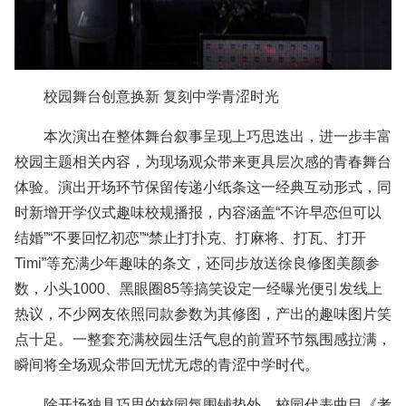
校园舞台创意换新 复刻中学青涩时光
本次演出在整体舞台叙事呈现上巧思迭出，进一步丰富
校园主题相关内容，为现场观众带来更具层次感的青春舞台
体验。演出开场环节保留传递小纸条这一经典互动形式，同
时新增开学仪式趣味校规播报，内容涵盖“不许早恋但可以
结婚”“不要回忆初恋”“禁止打扑克、打麻将、打瓦、打开
Timi”等充满少年趣味的条文，还同步放送徐良修图美颜参
数，小头1000、黑眼圈85等搞笑设定一经曝光便引发线上
热议，不少网友依照同款参数为其修图，产出的趣味图片笑
点十足。一整套充满校园生活气息的前置环节氛围感拉满，
瞬间将全场观众带回无忧无虑的青涩中学时代。
除开场独具巧思的校园氛围铺垫外，校园代表曲目《考