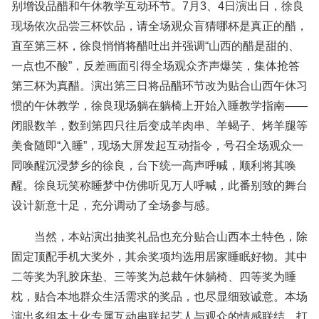
别增设品醋和午休教学互动环节。7月3、4日演出日，徐良
现场依次品尝三杯饮品，请全场观众盲猜哪杯是真正的醋，
直至第三杯，徐良悄悄将醋吐出并强调“山西的醋是甜的、
一点也不酸”，反差画面引得全场观众齐声爆笑，集体抢答
第三杯为真醋。演出第三日将品醋环节改为贴合山西午休习
惯的午休教学，徐良现场躺在躺椅上开始入睡教学指南——
闭眼数羊，数到第四只往后变成羊肉串、羊蝎子、烤羊腿等
美食随即“入睡”，现场大屏发起互动指令，号召全场观众一
同唤醒沉浸梦乡的徐良，台下统一高声呼喊，顺利将其唤
醒。徐良玩笑称睡梦中仿佛听见万人呼喊，此番别致的舞台
设计新意十足，充分调动了全场参与感。
当然，本站演出抽奖礼品也充分贴合山西本土特色，除
固定顶配手机大奖外，其余奖项均选用居家睡眠好物。其中
二等奖为乳胶床垫、三等奖为总裁午休躺椅、四等奖为睡
枕，贴合本地群众生活需求的奖品，也尽显细致诚意。本场
演出多组本土化专属互动串联起艺人与观众的情感联结，打