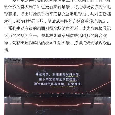
试什么的都太难了》也更新舞台场景，将足球场切换为羽毛
球赛场。演出时徐良手持平底锅充当羽毛球拍，与对面搭档
对打，被“红牌”罚下场，随后从半降的升降台中艰难爬出，
一系列生动有趣的画面引得全场笑声不断，成为当晚极具记
忆点的名场面之一。整套校园篇章凭借鲜活幽默的舞台演
绎，勾勒出热闹鲜活的校园生活图景，持续点燃现场观众热
情。