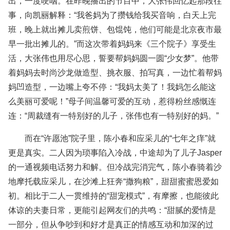
出，一度哽咽。在昨晚播出的节目中，大张伟回忆起那段往
事，向凯丽解释：“我爸妈为了攒钱给我买音响，白天上完
班，晚上就出摊儿卖煎饼、包馄饨，他们可能是北京夜市最
早一批出摊儿的。”而这次带着妈妈来《三个院子》享受生
活，大张伟也用尽心思，誓要帮妈妈圆一圆“少女梦”。他带
着妈妈去时尚沙龙做造型、挑衣服、拍写真，一边忙着帮妈
妈凹造型，一边嘴上夸不停：“我妈太美了！我妈怎么能这
么美丽可爱呢！”母子间温馨可爱的互动，惹得粉丝感慨连
连：“周裁缝有一特别好的儿子，张伟也有一特别好的妈。”
而在“许愿池”院子里，陈小春和应采儿的“七年之痒”就
更是真实。二人因为琐事陷入冷战，中途却为了儿子Jasper
的一通视频电话努力和解。但冷战完消完气，陈小春骑着沙
地摩托载应采儿，在沙滩上狂奔“撒狗粮”，甜甜蜜蜜恩爱如
初。相比于二人一贯维持的“甜宠模式”，有摩擦，也能彼此
体谅的夫妻日常，更能引起网友们的共鸣：“甜腻的爱情是
一部分，但从争吵到和好才是真正的情感互动和加深的过