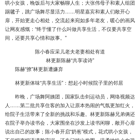
哄小女孩，晚饭后与大家畅聊人生；大张伟母子和素人组团
踢毽子，跳广场舞尽显活力……明星嘉宾和素人们敞开心
扉，开始更走心相处，交流起来宛如多年老友，暖心的画风
让网友感慨：“终于懂了什么叫做共享生活，不仅要共享空
间，还要共享心情和故事。”
陈小春应采儿老夫老妻相处有道
林更新陈赫“共享读诗”
陈赫“撩”林更新遭嫌弃
林更新体味“共享生活”：想起小时候院子里的邻居
昨晚，广场舞阿姨团，国家队击剑运动员，网络视频达
人……第二批共享住客的加入让原本热闹的气氛更加红火，
给院子生活带来了全新的挑战和乐趣。林更新陈赫兄弟俩还
在院子举办读书会，大家围坐在沙发上读书闲聊，敞开心扉
说出自己的故事；陈小春开启“奶爸”模式，花式哄小女孩，