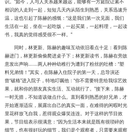
识。”如今，人与人关系越来越远，能够有一方庭院让素不
相识的人走到一起，短短几天内从陌生到熟悉，关系迅速升
温，这也引起了陈赫的感慨：“这是我们第一次见面，我们
生活在一起，坐在一起吃饭，一起买菜，一起料理，一起读
书，我真的觉得感受很不一样。”
同时，林更新、陈赫的趣味互动依旧看点十足：看到陈
赫进门，林更新偷偷爬进桌子下；林更新读书，陈赫在旁故
意发出声响……两人种种幼稚行为遭到了粉丝的吐槽：“塑
料兄弟情！”其实，在陈赫入住院子的第一天，总导演还
曾“破格”进入院子，特地叮嘱他：“你不需要特意给我综艺效
果，就和你的朋友真实生活、互动就行了。”接下来，陈赫
一时无措，不知道该做点什么。直到看到熟悉的好兄弟，才
开始逐渐适应，展露出自己的真实一面，在难得的闲暇时光
里花样放飞自我，惹得观众爆笑连连。对于这样的节目效
果，节目组表示很满意：“因为生活本来就是既有很琐碎的
细节，也有很好玩的细节，我们是个观察者，只需要来观察