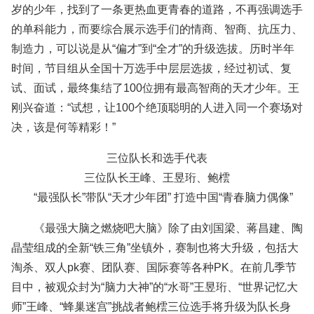
岁的少年，找到了一条更热血更青春的道路，不再强调选手
的单科能力，而要综合展示选手们的情商、智商、抗压力、
制造力，可以说是从“偏才”到“全才”的升级选拔。历时半年
时间，节目组从全国十万选手中层层选拔，经过初试、复
试、面试，最终集结了100位拥有最高智商的天才少年。王
刚兴奋道：“试想，让100个绝顶聪明的人进入同一个赛场对
决，该是何等精彩！”
三位队长和选手代表
三位队长王峰、王昱珩、鲍橒
“最强队长”带队“天才少年团” 打造中国“青春脑力偶像”
《最强大脑之燃烧吧大脑》除了由刘国梁、蒋昌建、陶
晶莹组成的全新“铁三角”坐镇外，赛制也将大升级，包括大
淘杀、双人pk赛、团队赛、国际赛等各种PK。在前几季节
目中，被观众封为“脑力大神”的“水哥”王昱珩、“世界记忆大
师”王峰、“蜂巢迷宫”挑战者鲍橒三位选手将升级为队长身