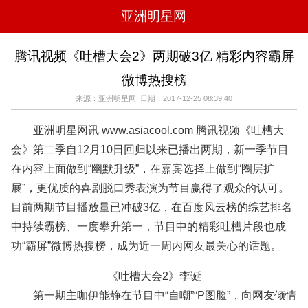
亚洲明星网
电影
电视
综艺
音乐
腾讯视频《吐槽大会2》两期破3亿 精彩内容霸屏
时尚
八卦
华人男明星
华人女明星
微博热搜榜
韩国女明星
韩国男明星
日本男明星
日本女明星
欧美女明星
欧美男明星
泰国女明星
体育明星
来源：亚洲明星网 日期：2017-12-25 08:39:40
亚洲明星网讯 www.asiacool.com 腾讯视频《吐槽大
会》第二季自12月10日回归以来已播出两期，新一季节目
在内容上面做到“幽默升级”，在嘉宾选择上做到“圈层扩
展”，更优质的喜剧脱口秀表演为节目赢得了观众的认可。
目前两期节目播放量已冲破3亿，在百度风云榜的综艺排名
中持续霸榜、一度攀升第一，节目中的精彩吐槽片段也成
功“霸屏”微博热搜榜，成为近一周内网友最关心的话题。
《吐槽大会2》李诞
第一期主咖伊能静在节目中“自嘲”“P图脸”，向网友倾情