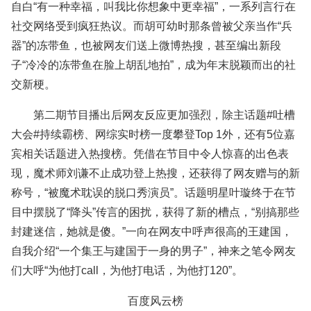
自白“有一种幸福，叫我比你想象中更幸福”，一系列言行在
社交网络受到疯狂热议。而胡可幼时那条曾被父亲当作“兵
器”的冻带鱼，也被网友们送上微博热搜，甚至编出新段
子“冷冷的冻带鱼在脸上胡乱地拍”，成为年末脱颖而出的社
交新梗。
第二期节目播出后网友反应更加强烈，除主话题#吐槽
大会#持续霸榜、网综实时榜一度攀登Top 1外，还有5位嘉
宾相关话题进入热搜榜。凭借在节目中令人惊喜的出色表
现，魔术师刘谦不止成功登上热搜，还获得了网友赠与的新
称号，“被魔术耽误的脱口秀演员”。话题明星叶璇终于在节
目中摆脱了“降头”传言的困扰，获得了新的槽点，“别搞那些
封建迷信，她就是傻。”一向在网友中呼声很高的王建国，
自我介绍“一个集王与建国于一身的男子”，神来之笔令网友
们大呼“为他打call，为他打电话，为他打120”。
百度风云榜