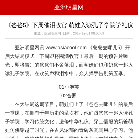
亚洲明星网
电影
电视
综艺
音乐
《爸爸5》下周催泪收官 萌娃入读孔子学院学礼仪
时尚
八卦
华人男明星
华人女明星
来源：亚洲明星网 日期：2017-12-01 08:06:09
韩国女明星
韩国男明星
日本男明星
日本女明星
欧美女明星
欧美男明星
泰国女明星
体育明星
亚洲明星网讯 www.asiacool.com 《爸爸去哪儿5》开
启大结局模式，下周即将圆满收官！最后一期的预告片曝
光，即将告别的爸爸们不舍落泪，而萌娃们也和奶爸一起入
读孔子学院。在欢笑声和泪水中，众人挥手告别第五季。
01小泡芙
02合照
在大结局这期节目，萌娃们上了《爸爸去哪儿》的最后
一堂课，在拥有千年历史的呈坎村，他们跟爸爸一起入读孔
子学院，学习传统文化，进修中华礼仪。穿上儒服的奶爸萌
娃仿佛穿越了时光，在古风浓郁的青砖灰瓦间用心学习。他