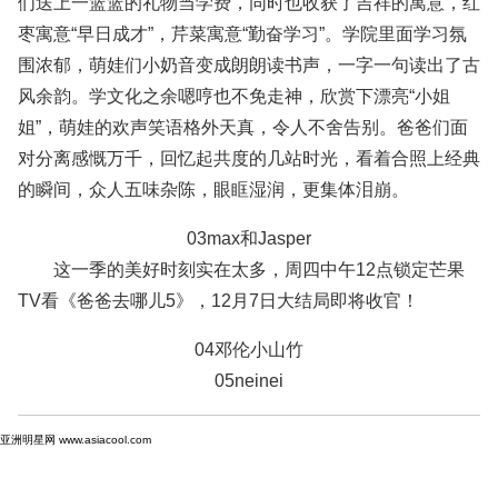
们送上一篮篮的礼物当学费，同时也收获了吉祥的寓意，红
枣寓意“早日成才”，芹菜寓意“勤奋学习”。学院里面学习氛
围浓郁，萌娃们小奶音变成朗朗读书声，一字一句读出了古
风余韵。学文化之余嗯哼也不免走神，欣赏下漂亮“小姐
姐”，萌娃的欢声笑语格外天真，令人不舍告别。爸爸们面
对分离感慨万千，回忆起共度的几站时光，看着合照上经典
的瞬间，众人五味杂陈，眼眶湿润，更集体泪崩。
03max和Jasper
这一季的美好时刻实在太多，周四中午12点锁定芒果
TV看《爸爸去哪儿5》，12月7日大结局即将收官！
04邓伦小山竹
05neinei
亚洲明星网 www.asiacool.com