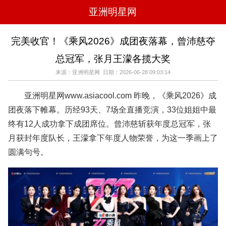
亚洲明星网
电影
电视
综艺
音乐
完美收官！《乘风2026》成团夜落幕，曾沛慈夺
时尚
八卦
华人男明星
华人女明星
总冠军，张月王濛各揽大奖
韩国女明星
韩国男明星
日本男明星
日本女明星
欧美女明星
欧美男明星
泰国女明星
体育明星
来源：亚洲明星网 日期：2026-06-28 09:03:14
亚洲明星网www.asiacool.com 昨晚，《乘风2026》成
团夜落下帷幕。历经93天、7场全直播竞演，33位姐姐中最
终有12人成功拿下成团席位。曾沛慈斩获年度总冠军，张
月获封年度队长，王濛拿下年度人物荣誉，为这一季画上了
圆满句号。