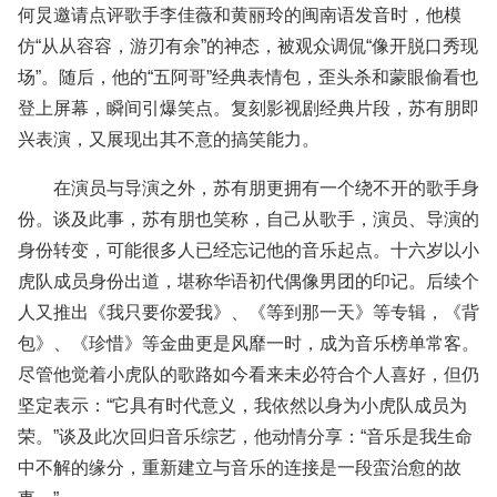
何炅邀请点评歌手李佳薇和黄丽玲的闽南语发音时，他模
仿“从从容容，游刃有余”的神态，被观众调侃“像开脱口秀现
场”。随后，他的“五阿哥”经典表情包，歪头杀和蒙眼偷看也
登上屏幕，瞬间引爆笑点。复刻影视剧经典片段，苏有朋即
兴表演，又展现出其不意的搞笑能力。
在演员与导演之外，苏有朋更拥有一个绕不开的歌手身
份。谈及此事，苏有朋也笑称，自己从歌手，演员、导演的
身份转变，可能很多人已经忘记他的音乐起点。十六岁以小
虎队成员身份出道，堪称华语初代偶像男团的印记。后续个
人又推出《我只要你爱我》、《等到那一天》等专辑，《背
包》、《珍惜》等金曲更是风靡一时，成为音乐榜单常客。
尽管他觉着小虎队的歌路如今看来未必符合个人喜好，但仍
坚定表示：“它具有时代意义，我依然以身为小虎队成员为
荣。”谈及此次回归音乐综艺，他动情分享：“音乐是我生命
中不解的缘分，重新建立与音乐的连接是一段蛮治愈的故