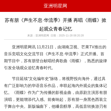
亚洲明星网
电影
电视
综艺
音乐
苏有朋《声生不息·华流季》开播 再唱《雨蝶》掀
时尚
八卦
华人男明星
华人女明星
起观众青春记忆
韩国女明星
韩国男明星
日本男明星
日本女明星
欧美女明星
欧美男明星
泰国女明星
体育明星
来源：亚洲明星网 日期：2025-11-28 08:20:28
亚洲明星网讯 11月21日，由湖南卫视、芒果TV推出的
音乐竞唱文化交流节目《声生不息·华流季》正式开播。首
期节目中，苏有朋登台献唱经典歌曲《雨蝶》，熟悉的旋律
引发全场观众追忆青春时代。
节目延续“文化编年史”脉络，将视野投向海外，通过具
有广泛影响力的华语音乐作品，串联起海内外观众的集体记
忆。《雨蝶》作为广为传播的影视金曲，由原剧主演苏有朋
演唱，更能增添代入感。前奏响起，苏有朋一身黑色西装立
于舞台中央。新版编曲下，他嗓音醇厚，高低音转换游刃有