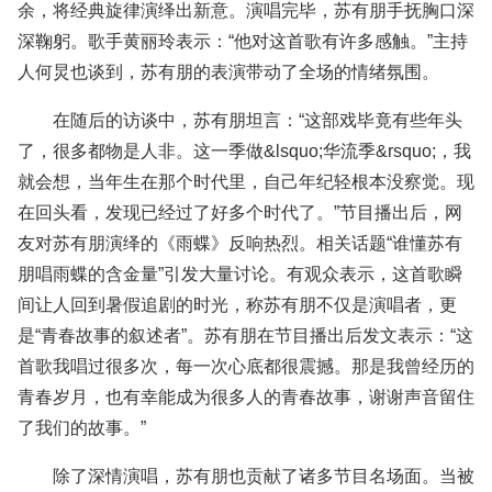
余，将经典旋律演绎出新意。演唱完毕，苏有朋手抚胸口深
深鞠躬。歌手黄丽玲表示：“他对这首歌有许多感触。”主持
人何炅也谈到，苏有朋的表演带动了全场的情绪氛围。
在随后的访谈中，苏有朋坦言：“这部戏毕竟有些年头
了，很多都物是人非。这一季做&lsquo;华流季&rsquo;，我
就会想，当年生在那个时代里，自己年纪轻根本没察觉。现
在回头看，发现已经过了好多个时代了。”节目播出后，网
友对苏有朋演绎的《雨蝶》反响热烈。相关话题“谁懂苏有
朋唱雨蝶的含金量”引发大量讨论。有观众表示，这首歌瞬
间让人回到暑假追剧的时光，称苏有朋不仅是演唱者，更
是“青春故事的叙述者”。苏有朋在节目播出后发文表示：“这
首歌我唱过很多次，每一次心底都很震撼。那是我曾经历的
青春岁月，也有幸能成为很多人的青春故事，谢谢声音留住
了我们的故事。”
除了深情演唱，苏有朋也贡献了诸多节目名场面。当被