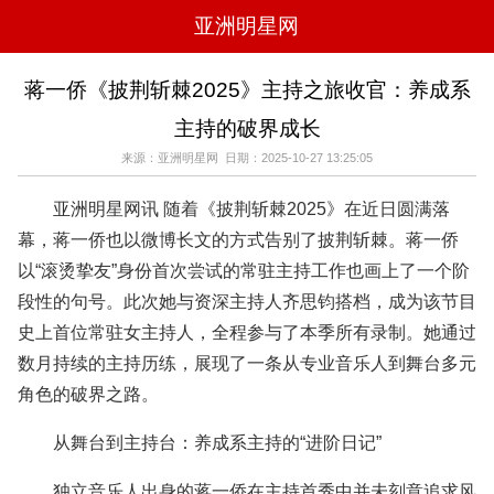
亚洲明星网
电影
电视
综艺
音乐
蒋一侨《披荆斩棘2025》主持之旅收官：养成系
时尚
八卦
华人男明星
华人女明星
主持的破界成长
韩国女明星
韩国男明星
日本男明星
日本女明星
欧美女明星
欧美男明星
泰国女明星
体育明星
来源：亚洲明星网 日期：2025-10-27 13:25:05
亚洲明星网讯 随着《披荆斩棘2025》在近日圆满落
幕，蒋一侨也以微博长文的方式告别了披荆斩棘。蒋一侨
以“滚烫挚友”身份首次尝试的常驻主持工作也画上了一个阶
段性的句号。此次她与资深主持人齐思钧搭档，成为该节目
史上首位常驻女主持人，全程参与了本季所有录制。她通过
数月持续的主持历练，展现了一条从专业音乐人到舞台多元
角色的破界之路。
从舞台到主持台：养成系主持的“进阶日记”
独立音乐人出身的蒋一侨在主持首秀中并未刻意追求风