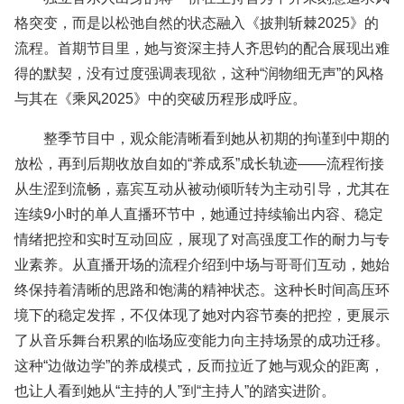
格突变，而是以松弛自然的状态融入《披荆斩棘2025》的
流程。首期节目里，她与资深主持人齐思钧的配合展现出难
得的默契，没有过度强调表现欲，这种“润物细无声”的风格
与其在《乘风2025》中的突破历程形成呼应。
整季节目中，观众能清晰看到她从初期的拘谨到中期的
放松，再到后期收放自如的“养成系”成长轨迹——流程衔接
从生涩到流畅，嘉宾互动从被动倾听转为主动引导，尤其在
连续9小时的单人直播环节中，她通过持续输出内容、稳定
情绪把控和实时互动回应，展现了对高强度工作的耐力与专
业素养。从直播开场的流程介绍到中场与哥哥们互动，她始
终保持着清晰的思路和饱满的精神状态。这种长时间高压环
境下的稳定发挥，不仅体现了她对内容节奏的把控，更展示
了从音乐舞台积累的临场应变能力向主持场景的成功迁移。
这种“边做边学”的养成模式，反而拉近了她与观众的距离，
也让人看到她从“主持的人”到“主持人”的踏实进阶。