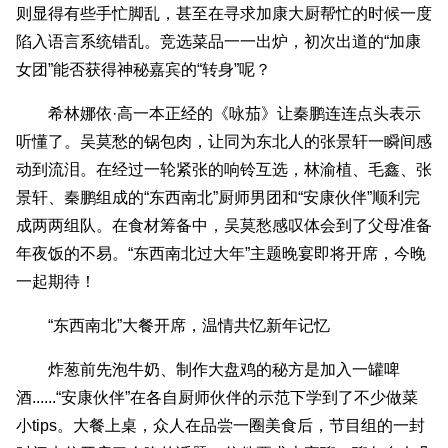
则显得有些手忙脚乱，甚至在寻求加康大厨帮忙的时候一度
陷入语言系统错乱。竞选菜品一一出炉，初次出道的“加康
女团”能否获得神秘嘉宾的“转身”呢？
希林娜依·高一本正经的《咏茄》让秦鹏连连点头表示
听懂了。吴莫愁的锅包肉，让同为东北人的张景轩一瞬间感
动到流泪。在经过一轮紧张的响铃互选，林渝植、毛鑫、张
景轩、秦鹏组成的“东西南北”厨师男团和“安康伙伴”顺利完
成两两组队。在食材筹备中，吴莫愁感叹体会到了父母准备
年夜饭的不易。“东西南北过大年”主题晚宴即将开席，今晚
一起期待！
“东西南北”大餐开席，温情共忆新年记忆
炸葱前先泡牛奶、制作大盘鸡的秘方是加入一罐啤
酒......“安康伙伴”在各自厨师伙伴的示范下学到了不少做菜
小tips。大餐上桌，众人在品尝一圈美食后，节目组的一封