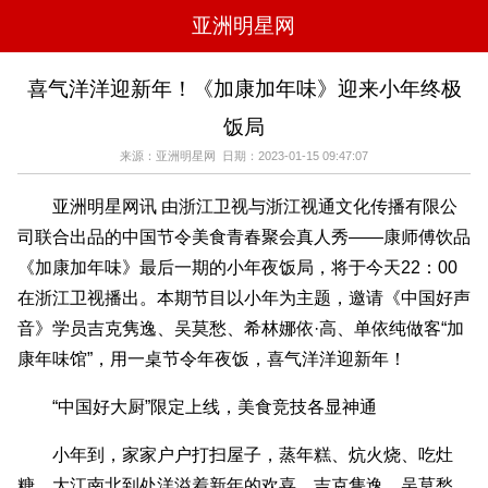
亚洲明星网
电影
电视
综艺
音乐
喜气洋洋迎新年！《加康加年味》迎来小年终极
时尚
八卦
华人男明星
华人女明星
饭局
韩国女明星
韩国男明星
日本男明星
日本女明星
欧美女明星
欧美男明星
泰国女明星
体育明星
来源：亚洲明星网 日期：2023-01-15 09:47:07
亚洲明星网讯 由浙江卫视与浙江视通文化传播有限公
司联合出品的中国节令美食青春聚会真人秀——康师傅饮品
《加康加年味》最后一期的小年夜饭局，将于今天22：00
在浙江卫视播出。本期节目以小年为主题，邀请《中国好声
音》学员吉克隽逸、吴莫愁、希林娜依·高、单依纯做客“加
康年味馆”，用一桌节令年夜饭，喜气洋洋迎新年！
“中国好大厨”限定上线，美食竞技各显神通
小年到，家家户户打扫屋子，蒸年糕、炕火烧、吃灶
糖，大江南北到处洋溢着新年的欢喜。吉克隽逸、吴莫愁、