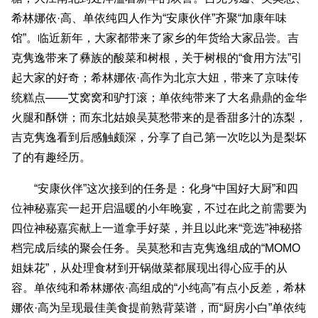
希林娜依·高、单依纯四人作为“安康伙伴”齐聚“加康年味
馆”。临近新年，大家都带来了家乡的年货给大家品尝。吉
克隽逸带来了彝族的酸菜和树根，关于树根的“食用方法”引
起大家的好奇；希林娜依·高作为北京大妞，带来了京味传
统糕点——艾窝窝和驴打滚；单依纯带来了大名鼎鼎的金华
火腿和酥饼；而东北姑娘吴莫愁带来的是香甜多汁的冻梨，
吉克隽逸看到后感触颇深，分享了自己第一次吃以为是梨坏
了的有趣经历。
“安康伙伴”这次接到的任务是：化身“中国好大厨”和四
位神秘嘉宾一起开启温暖的小年晚宴，不过在此之前需要为
四位神秘嘉宾献上一道拿手好菜，并且以此来“竞选”神秘搭
档完成后续的聚会任务。吴莫愁和吉克隽逸组成的“MOMO
姐妹花”，从处理食材到开锅做菜都展现出得心应手的从
容。单依纯和希林娜依·高组成的“小纯高”有点小反差，希林
娜依·高为呈现最佳美食提前熟背菜谱，而“厨房小白”单依纯