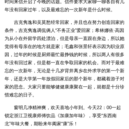
时间来信开启了今晚的话题。信件要求大家聊一聊各自有几
年没有回家过年，以及最难忘的一次新年是什么时候。
吉克隽逸和吴莫愁经常回家，并且也在努力创造回家的
条件，吉克隽逸调侃俩人“不务正业”爱回家；希林娜依·高因
为从小在外留学四处漂泊，但是母亲一直跟在身边，所以她
觉得有母亲在的地方就是家；毛鑫和张景轩表示因为职业原
因，过年的时候是厨师最忙最挣钱的时候，所以两人有很多
年没有回过家，但是都一直在争取回家的机会。而对于最难
忘的一次新年，无论是十几岁背井离乡在外求学的第一个新
年，还是大学第一年放假回家后的那个新年，都藏着游子对
家的思念。大家只要能够健健康康聚在一起，就都是十分珍
惜难忘的日子。
窗明几净精神爽，欢天喜地小年到。今天22：00一起
锁定浙江卫视康师傅饮品《加康加年味》，享受“东西南
北”年味大餐，期盼来年阖家“康”乐！