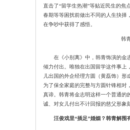
直击了“留学生热潮”等贴近民生的焦
春期等等困扰前做出不同的人生抉择
在争吵中获得了感悟。
韩
在《小别离》中，韩青饰演的金志
倾力付出。唯独在出国留学这件事上
儿出国的外企经理方圆（黄磊饰）形
为了保全家庭的完整与方圆针锋相对
真谛。韩青将金志明这样一个普通的
诚、对女儿付出不计回报的慈父形象
汪俊戏里“插足”婚姻？韩青解围