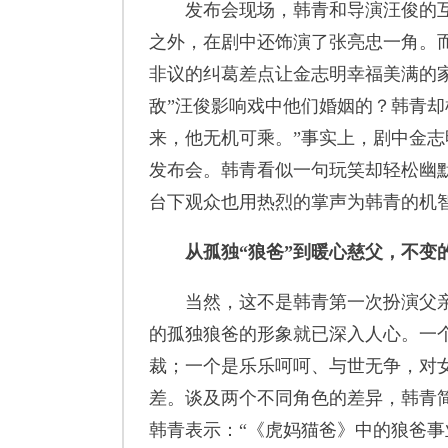
发布会现场，韩青和导演汪俊的互
之外，在剧中还饰演了张亮忠一角。
非议的纠葛差点让金志明幸福美满的
敌”汪俊影响戏中他们婚姻的？韩青却
来，他无机可乘。”事实上，剧中金
发布会。韩青看似一句玩笑却轻松幽
台下观众也用热烈的掌声为韩青的机
从孤独“狼爸”到暖心慈父，不变
当然，这不是韩青第一次扮演父亲
的孤独狼爸的形象就已深入人心。一
裁；一个是乐乐呵呵、与世无争，对
差。谈及两个不同角色的差异，韩青简
韩青表示：“《虎妈猫爸》中的狼爸