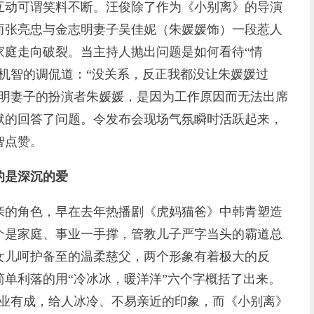
动可谓笑料不断。汪俊除了作为《小别离》的导演
而张亮忠与金志明妻子吴佳妮（朱媛媛饰）一段惹人
家庭走向破裂。当主持人抛出问题是如何看待“情
机智的调侃道：“没关系，反正我都没让朱媛媛过
志明妻子的扮演者朱媛媛，是因为工作原因而无法出席
默的回答了问题。令发布会现场气氛瞬时活跃起来，
智点赞。
的是深沉的爱
的角色，早在去年热播剧《虎妈猫爸》中韩青塑造
个是家庭、事业一手撑，管教儿子严字当头的霸道总
女儿呵护备至的温柔慈父，两个形象有着极大的反
单利落的用“冷冰冰，暖洋洋”六个字概括了出来。
事业有成，给人冰冷、不易亲近的印象，而《小别离》