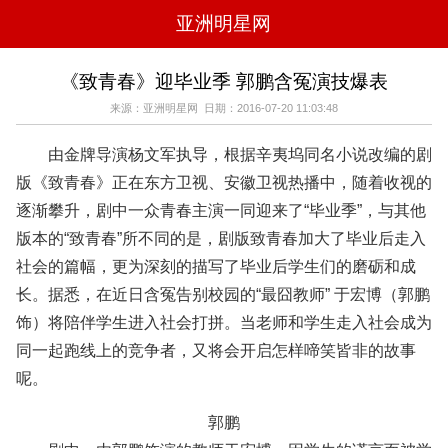
亚洲明星网
电影
电视
综艺
音乐
《致青春》迎毕业季 郭鹏含冤演技爆表
时尚
八卦
华人男明星
华人女明星
来源：亚洲明星网 日期：2016-07-20 11:03:48
韩国女明星
韩国男明星
日本男明星
日本女明星
欧美女明星
欧美男明星
泰国女明星
体育明星
由金牌导演杨文军执导，根据辛夷坞同名小说改编的剧
版《致青春》正在东方卫视、安徽卫视热播中，随着收视的
逐渐攀升，剧中一众青春主演一同迎来了“毕业季”，与其他
版本的“致青春”所不同的是，剧版致青春加大了毕业后走入
社会的篇幅，更为深刻的描写了毕业后学生们的磨砺和成
长。据悉，在近日含冤告别校园的“最囧教师” 于宏博（郭鹏
饰）将陪伴学生进入社会打拼。当老师和学生走入社会成为
同一起跑线上的竞争者，又将会开启怎样啼笑皆非的故事
呢。
郭鹏