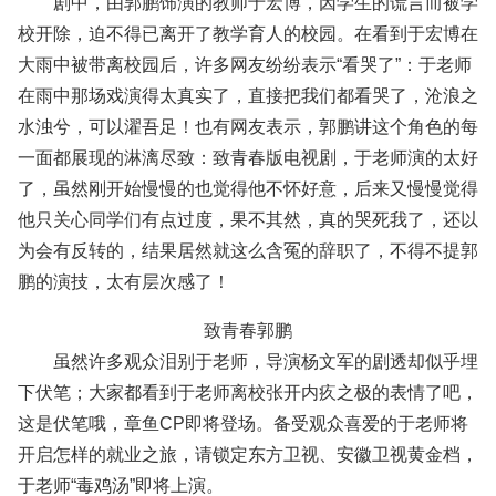
剧中，由郭鹏饰演的教师于宏博，因学生的谎言而被学
校开除，迫不得已离开了教学育人的校园。在看到于宏博在
大雨中被带离校园后，许多网友纷纷表示“看哭了”：于老师
在雨中那场戏演得太真实了，直接把我们都看哭了，沧浪之
水浊兮，可以濯吾足！也有网友表示，郭鹏讲这个角色的每
一面都展现的淋漓尽致：致青春版电视剧，于老师演的太好
了，虽然刚开始慢慢的也觉得他不怀好意，后来又慢慢觉得
他只关心同学们有点过度，果不其然，真的哭死我了，还以
为会有反转的，结果居然就这么含冤的辞职了，不得不提郭
鹏的演技，太有层次感了！
致青春郭鹏
虽然许多观众泪别于老师，导演杨文军的剧透却似乎埋
下伏笔；大家都看到于老师离校张开内疚之极的表情了吧，
这是伏笔哦，章鱼CP即将登场。备受观众喜爱的于老师将
开启怎样的就业之旅，请锁定东方卫视、安徽卫视黄金档，
于老师“毒鸡汤”即将上演。