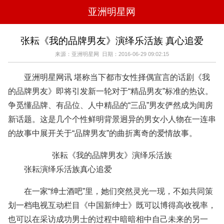
亚洲明星网
电影
电视
综艺
音乐
张耘《我的品牌男友》演绎乐活族 真心追爱
时尚
八卦
华人男明星
华人女明星
来源：亚洲明星网 日期：2016-06-29 09:02:15
韩国女明星
韩国男明星
日本男明星
日本女明星
欧美女明星
欧美男明星
泰国女明星
体育明星
亚洲明星网讯 堪称当下都市女性择偶宣言的话剧《我
的品牌男友》即将引发新一轮对于“精品男友”标准的热议。
争觅懂品牌、有品位、人中精品的“三品”男友俨然成为闺房
新话题。这是几个个性鲜明背景迥异的男女小人物在一连串
的故事中展开关于“品牌男友”的曲折离奇的爱情故事。
张耘《我的品牌男友》演绎乐活族
张耘演绎乐活族真心追爱
在一家“绅士酒吧”里，她们突然灵光一现，不如共同策
划一档电视互动栏目《中国新绅士》既可以博得高收视率，
也可以在采访成功男士的过程中暗暗相中自己未来的另一