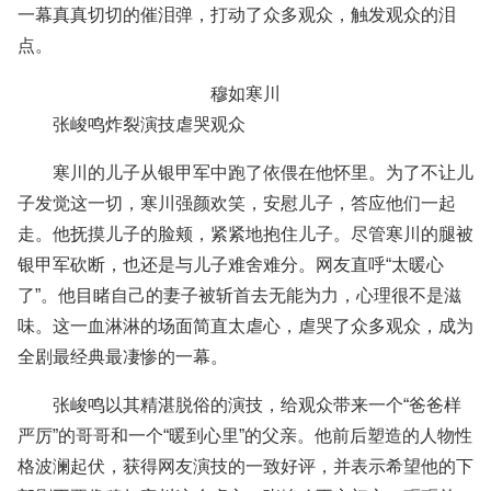
一幕真真切切的催泪弹，打动了众多观众，触发观众的泪
点。
穆如寒川
张峻鸣炸裂演技虐哭观众
寒川的儿子从银甲军中跑了依偎在他怀里。为了不让儿
子发觉这一切，寒川强颜欢笑，安慰儿子，答应他们一起
走。他抚摸儿子的脸颊，紧紧地抱住儿子。尽管寒川的腿被
银甲军砍断，也还是与儿子难舍难分。网友直呼“太暖心
了”。他目睹自己的妻子被斩首去无能为力，心理很不是滋
味。这一血淋淋的场面简直太虐心，虐哭了众多观众，成为
全剧最经典最凄惨的一幕。
张峻鸣以其精湛脱俗的演技，给观众带来一个“爸爸样
严厉”的哥哥和一个“暖到心里”的父亲。他前后塑造的人物性
格波澜起伏，获得网友演技的一致好评，并表示希望他的下