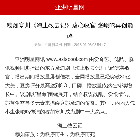
亚洲明星网
电影
电视
综艺
音乐
穆如寒川《海上牧云记》虐心收官 张峻鸣再创巅
时尚
八卦
华人男明星
华人女明星
峰
韩国女明星
韩国男明星
日本男明星
日本女明星
欧美女明星
欧美男明星
泰国女明星
体育明星
来源：亚洲明星网 日期：2018-01-08 08:54:47
亚洲明星网讯 www.asiacool.com 由爱奇艺、优酷、腾
讯视频同步播出的东方魔幻剧《海上牧云记》已经完美收
官，播出期间播放量屡创佳绩，全网播放量已经突破80亿
大关，豆瓣评分最高达到8.3，口碑、播放量依然在持续增
长中。该剧以“星命”围绕展开，结合权谋战乱、爱恨情仇、
部落争夺等多元素来描绘这部魔幻的传奇。其中，内地人气
小生张峻鸣饰演的穆如寒川成为剧中一大亮点。
海上牧云记
穆如家族：为秩序而生，为秩序而死