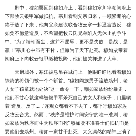
剧中，穆如粟回到穆如府上，看到穆如寒川率领阖府上
下跟牧云银甲军做抵抗。寒川看到父亲归来，一颗紧绷的心
终于放了下来，他向父亲建议联合牧云寒一起逼宫造反。穆
如粟不愿意造反，不希望把牧云氏兄弟陷入无休止的争斗
中。“为了端朝而生，这并不屈辱，更不是失败，是战，是
赢！”寒川心中虽有不甘，但愿为了天下赴死。穆如粟带着
阖府上下向牧云银甲缴械投降，他们被关押进了大牢。
天启城外，寒江被悬吊在城门上，他眼睁睁地看着穆如
铁骑的将领们被一个个斩首。“穆如阖族男子流放殇州，老
人女子孩童就地处决”这一命令一下，穆如家族纷纷暴走，
他们不甘心就这样被银甲军杀死自己的女人和孩子，口里嚷
着“造反、反了......”连观众都看不下去了，都呼吁穆如家族
反牧云合戈。然而，“秩序是维护时间安宁的唯一准则，穆
如家族为秩序而生为秩序而死” 穆如粟不准将士们抵抗而是
要他们去殇州。穆如一家甘于赴死、大义凛然的精神上演了