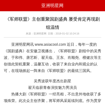
亚洲明星网
电影
电视
综艺
音乐
《军师联盟》主创重聚国剧盛典 屡受肯定再现剧
时尚
八卦
华人男明星
华人女明星
组温情
韩国女明星
韩国男明星
日本男明星
日本女明星
欧美女明星
欧美男明星
泰国女明星
体育明星
来源：亚洲明星网 日期：2018-01-02 10:24:16
亚洲明星网讯 www.asiacool.com 近日，每年一度的
《国剧盛典》在安徽卫视播出，《军师联盟》剧组中的吴秀
波、于和伟、唐艺昕、翟天临、王东、肖顺尧、檀健次等主
创借此契机重聚，温馨互动，收获了来自业内和观众的认
可，在现场掀起一阵来自《军师联盟》的最炫三国风。
吴秀波获年度杰出剧星
翟天临获青春演技魅力男演员
热播大剧《军师联盟》一经亮相，不出意外地收获了多
项殊荣。此次众主创齐聚，将军师风采延续到底。作为贯穿