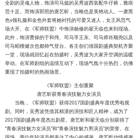
全剧的灵魂人物，饰演司马懿的吴秀波西装配牛仔裤，雅痞
范十足。而饰演郭照的唐艺昕，当晚也是美艳动人。一袭黑
色v领礼服和金色外套将她衬托的可爱又迷人，女王风范气
场大开。在《军师联盟》中饰演杨修的翟天临也来到现场。
此外，饰演曹操的于和伟、司马孚王东、司马师肖顺尧以及
司马昭檀健次也都帅气登台。各主创们借国剧盛典契机齐聚
一堂，现场就回忆起在拍摄时，吴秀波为大家开空调的温暖
举动。在军师剧组的温情互动下，现场气氛十分热烈，仿佛
重现了拍摄时的热闹场景。
《军师联盟》主创重聚
唐艺昕获青春演技魅力女演员
当晚，《军师联盟》获得2017国剧盛典年度优秀电视
剧。同时，吴秀波凭借其精湛的演技和匠人精神，成为了
2017国剧盛典年度杰出剧星。唐艺昕和翟天临分别获得了
“青春演技魅力女演员”和“青春演技魅力男演员”的荣誉。在
现场，两位年轻演员都表达了内心的感谢。唐艺昕动情感谢