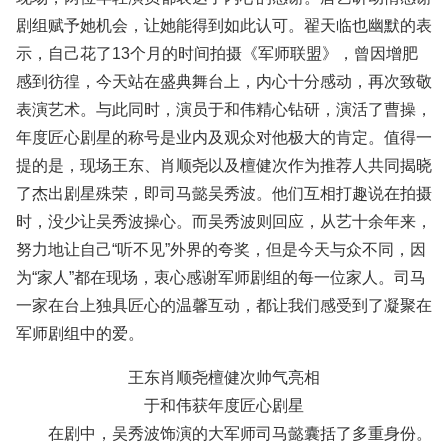
剧组赋予她机会，让她能得到如此认可。翟天临也幽默的表
示，自己花了13个月的时间拍摄《军师联盟》，曾因增肥
感到彷徨，今天站在盛典舞台上，内心十分感动，再次致敬
表演艺术。与此同时，演员于和伟精心钻研，演活了曹操，
年度匠心剧星的称号是业内及观众对他极大的肯定。值得一
提的是，现场王东、肖顺尧以及檀健次作为推荐人共同揭晓
了杰出剧星殊荣，即司马懿吴秀波。他们互相打趣说在拍摄
时，没少让吴秀波操心。而吴秀波则回应，从艺十余年来，
努力地让自己“听不见”外界的夸奖，但是今天与众不同，因
为“家人”都在现场，衷心感谢军师剧组的每一位家人。司马
一家在台上独具匠心的温馨互动，都让我们感受到了凝聚在
军师剧组中的爱。
王东肖顺尧檀健次帅气亮相
于和伟获年度匠心剧星
在剧中，吴秀波饰演的大军师司马懿囊括了多重身份。