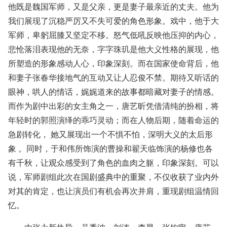
他既是魏国军师，又是父亲，更是妻子最亲近的丈夫。他为
我们展现了沉稳严厉又不失可爱的角色形象。戏中，他于大
军师，卑躬屈膝又坚定不移。怒气低吼反映他压抑的内心，
悲怆落泪表现他的无奈，字字珠玑是他大义性格的展现，他
所塑造的形象感动人心，印象深刻。而在国家使命背后，他
和妻子张春华接地气的互动又让人忍俊不禁。期待又听话的
眼神，哄人的情话，娓娓道来的故事都暗藏对妻子的情感。
而作为剧中出彩的女主角之一，唐艺昕凭借清纯的扮相，将
年轻时的郭照演绎的乖巧灵动；而在人物后期，随着命运的
急剧转化， 她又展现出一个不惧不怕，深明大义的太后形
象 。同时，于和伟所饰演的曹操和翟天临饰演的杨修也各
有千秋，让观众感受到了角色的血肉之躯，印象深刻。可以
说，军师剧组此次在国剧盛典中的重聚，不仅收获了业内外
对其的肯定，也让演员们有机会再次并肩，重现剧组温情回
忆。