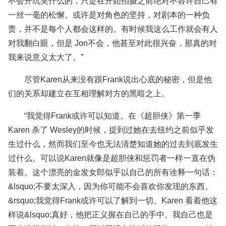
不会开玩笑什么的，只是在开始拍摄之前绝对不容许自己有
一丝一毫的松懈。或许是对角色的坚持，对剧本的一种负
责，并不是每个人都会这样的。有时候我这么工作就会有人
对我翻白眼，但是 Jon不会，他甚至对此很兴奋，那真的对
我来说意义太大了。”
尽管Karen从来没有跟Frank说出心底的秘密，但是他
们的关系却建立在互相理解对方的黑暗之上。
“我觉得Frank或许可以知道。在《超胆侠》第一季
Karen 杀了 Wesley的时候，提到过她在去纽约之前似乎发
生过什么，然而我们至今也无法清楚知道她的过去到底发生
过什么。可以说Karen就像是超胆侠和惩罚者一样一直在伪
装着。这个漂亮的金发女郎似乎以自己的所有诠释一句话：
&lsquo;不要太深入，因为你可能不会喜欢你发现的东西。
&rsquo;我觉得Frank或许可以了解到一切。Karen 看着他这
样说&lsquo;真好，他把正义握在自己的手中。我自己也是