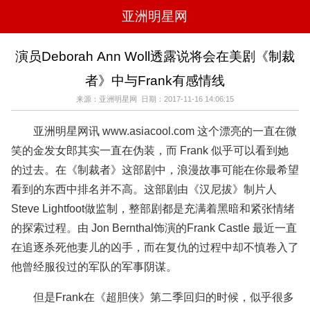
亚洲明星网
电影
电视
综艺
音乐
演员Deborah Ann Woll透露说将会在美剧《制裁
时尚
八卦
华人男明星
华人女明星
者》中与Frank有感情线
韩国女明星
韩国男明星
日本男明星
日本女明星
欧美女明星
欧美男明星
泰国女明星
体育明星
来源：亚洲明星网 日期：2017-11-16 14:06:15
亚洲明星网讯 www.asiacool.com 这个漂亮的一直在微
笑的金发女郎其实一直在伪装，而 Frank 似乎可以看到她
的过去。在《制裁者》这部剧中，浪漫故事可能在你最希望
看到的东西中排名并不高。这部剧由《汉尼拔》制片人
Steve Lightfoot做监制，整部剧都是充满着黑暗和紧张情绪
的探索过程。由 Jon Bernthal饰演的Frank Castle 最近一直
在追逐杀死他妻儿的凶手，而在复仇的过程中却不慎卷入了
他曾经服役过的军队的军事阴谋。
但是Frank在《超胆侠》第二季回归的时候，似乎很多