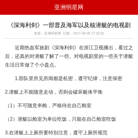
亚洲明星网
电影
电视
综艺
音乐
《深海利剑》一部普及海军以及核潜艇的电视剧
时尚
八卦
华人男明星
华人女明星
来源：亚洲明星网 日期：2017-08-08 17:26:02
韩国女明星
韩国男明星
日本男明星
日本女明星
欧美女明星
欧美男明星
泰国女明星
体育明星
近期热血军旅剧《深海利剑》在浙江卫视播出，看过之
后，还真的对潜艇了解了一些。对电视剧里的一些关于潜艇
生活日常做了个小盘点。
1.部队里所见所闻都是机密，遵守纪律，注意保密
2.潜艇上不能随意走动，否则会破坏艇体平衡
（1）不可随意串舱，严格待在自己舱室
（2）潜艇以舱室为单位吃饭，只能在自己舱室吃饭
3.在潜艇上上厕所要特别注意，遵守上厕所规范