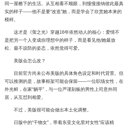
同一屋檐下的生活。从互相看不顺眼，到慢慢接纳彼此最真
实的样子——他不是要“改造”她，而是学会了欣赏她本来的
模样。
这才是《萤之光》穿越16年依然动人的核心：爱情不
是把另一个人变成你理想中的样子，而是看见他/她最放
松、最不设防的姿态，依然觉得可爱。
美版会怎么改？
目前官方尚未公布美版的具体角色设定和时代背景。但
可以推测的是，故事框架可能会保留——一位职场女性，在
外光鲜，在家“躺平”，与一位严谨刻板的男性上司意外同
居，从互怼到相爱。
不过，美版很可能会做出本土化调整。
日版中的“干物女”，带着东亚文化里对女性“应该精