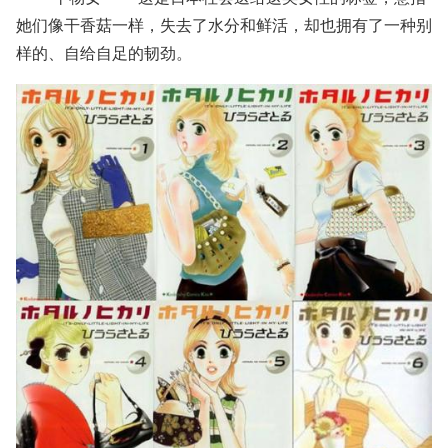
她们像干香菇一样，失去了水分和鲜活，却也拥有了一种别
样的、自给自足的韧劲。