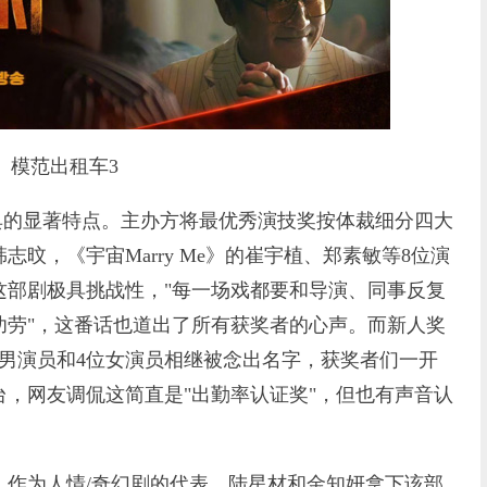
模范出租车3
的显著特点。主办方将最优秀演技奖按体裁细分四大
旼，《宇宙Marry Me》的崔宇植、郑素敏等8位演
这部剧极具挑战性，"每一场戏都要和导演、同事反复
功劳"，这番话也道出了所有获奖者的心声。而新人奖
男演员和4位女演员相继被念出名字，获奖者们一开
，网友调侃这简直是"出勤率认证奖"，但也有声音认
为人情/奇幻剧的代表，陆星材和金知妍拿下该部