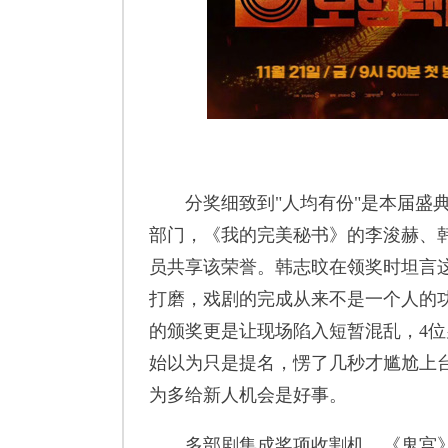
分奖细致到"人均有份"是本届盛典
部门，《我的完美秘书》的李浚赫、韩志
员共享该荣誉。韩志旼在领奖时坦言
打磨，戏剧的完成从来不是一个人的
的颁奖更是让现场陷入短暂混乱，4位
始以为只是提名，愣了几秒才尴尬上台
为多给新人机会是好事。
多部剧集成奖项收割机。《鬼宫》作