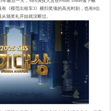
25年最后一天，SBS演技大赏在Prism Tower落下帷
有《模范出租车3》横扫奖项的高光时刻，也有8位
题从颁奖礼开始就没断过。