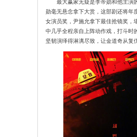
最大赢家无疑是李帝勋和他主演的
勋毫无悬念拿下大赏，这部剧还将年
女演员奖，尹施允拿下最佳抢镜奖，
中几乎全程亲自上阵动作戏，打斗时的
坚韧演绎得淋漓尽致，让金道奇从复