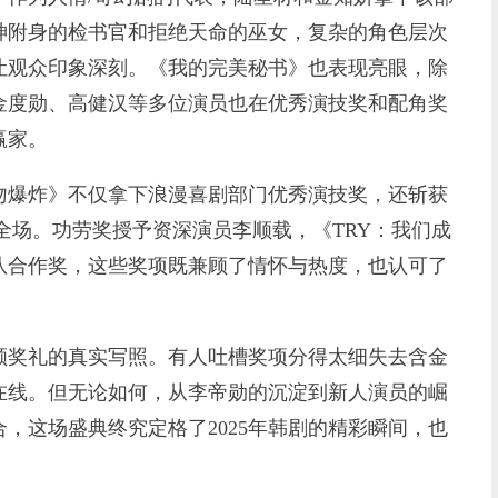
神附身的检书官和拒绝天命的巫女，复杂的角色层次
让观众印象深刻。《我的完美秘书》也表现亮眼，除
金度勋、高健汉等多位演员也在优秀演技奖和配角奖
赢家。
爆炸》不仅拿下浪漫喜剧部门优秀演技奖，还斩获
全场。功劳奖授予资深演员李顺载，《TRY：我们成
队合作奖，这些奖项既兼顾了情怀与热度，也认可了
奖礼的真实写照。有人吐槽奖项分得太细失去含金
在线。但无论如何，从李帝勋的沉淀到新人演员的崛
，这场盛典终究定格了2025年韩剧的精彩瞬间，也