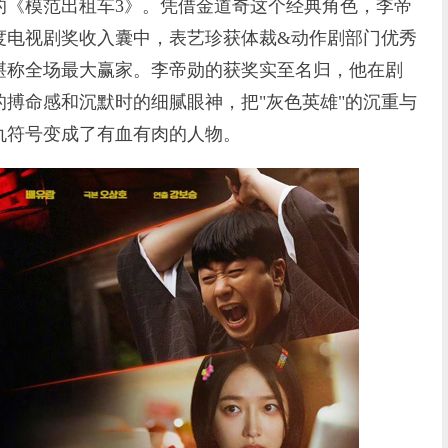
《模范出租车3》。凭借金道奇这个经典角色，李帝
度电视剧奖收入囊中，表艺珍获体裁&动作剧部门优秀
堪称全场最大赢家。李帝勋的获奖实至名归，他在剧
搏命感和沉默时的细腻眼神，把"灰色英雄"的沉重与
仇符号变成了有血有肉的人物。