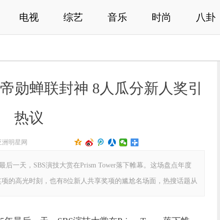
电视
综艺
音乐
时尚
八卦
：李帝勋蝉联封神 8人瓜分新人奖引
热议
亚洲明星网
025年最后一天，SBS演技大赏在Prism Tower落下帷幕。这场盘点年度
奖项的高光时刻，也有8位新人共享奖项的尴尬名场面，热搜话题从