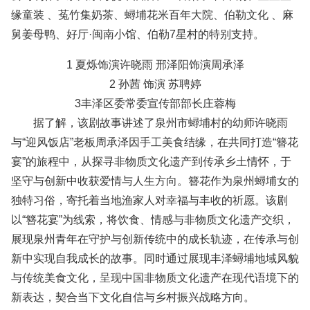
缘童装 、菟竹集奶茶、蟳埔花米百年大院、伯勒文化 、麻
舅姜母鸭、好厅·闽南小馆、伯勒7星村的特别支持。
1 夏烁饰演许晓雨 邢泽阳饰演周承泽
2 孙茜 饰演 苏聘婷
3丰泽区委常委宣传部部长庄蓉梅
据了解，该剧故事讲述了泉州市蟳埔村的幼师许晓雨
与“迎风饭店”老板周承泽因手工美食结缘，在共同打造“簪花
宴”的旅程中，从探寻非物质文化遗产到传承乡土情怀，于
坚守与创新中收获爱情与人生方向。簪花作为泉州蟳埔女的
独特习俗，寄托着当地渔家人对幸福与丰收的祈愿。该剧
以“簪花宴”为线索，将饮食、情感与非物质文化遗产交织，
展现泉州青年在守护与创新传统中的成长轨迹，在传承与创
新中实现自我成长的故事。同时通过展现丰泽蟳埔地域风貌
与传统美食文化，呈现中国非物质文化遗产在现代语境下的
新表达，契合当下文化自信与乡村振兴战略方向。