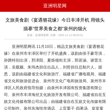
亚洲明星网
电影
电视
综艺
音乐
文旅美食剧《宴遇簪花缘》今日丰泽开机 用镜头
时尚
八卦
华人男明星
华人女明星
描摹“世界美食之都”泉州的烟火
韩国女明星
韩国男明星
日本男明星
日本女明星
欧美女明星
欧美男明星
泰国女明星
体育明星
来源：亚洲明星网 日期：2025-11-11 09:20:41
亚洲明星网讯 11月10日，精品文旅美食剧《宴遇簪花
缘》在泉州市丰泽区举行了开机盛典，该剧由张子豪导演，
孙茜特别出演，邢泽阳、夏烁领衔主演，郭若涵、谢雷主
演，吴载颖、朱玮杰担任出品人，刘哲担任总制片人。据
悉，该剧由福建省文化和旅游厅、福建省广播电视局、福建
省文化和旅游促进会、泉州市文化广电和旅游局、泉州市丰
泽区人民政府指导拍摄；由泉州丰泽国有投资集团有限公
司、泉州市丰泽海丝文化旅游开发有限公司、福建省自在互
娱文化传媒有限公司出品；由福建省自在互娱文化传媒有限
公司制作。泉州东海悦华酒店、上官栗子·四果汤、皇室童