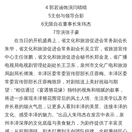
4 郭若涵饰演闫晴晴
5主创与领导合影
6无限自在董事长朱玮杰
7导演张子豪
在当日的开机盛典上，省文化和旅游促进会常务副会长
朱华，省文化和旅游促进会常务副会长吴立官，省旅游宣传
中心主任张鹏，省文化和旅游促进会秘书长郑金龙，省广播
电视局电视剧管理处副处长王卫东，泉州市文化广电和旅游
局副局长傅漪、丰泽区委常委宣传部部长庄蓉梅。丰泽区委
常委宣传部部长庄蓉梅致辞，对剧组送上美好祝福与期
望：“相信通过《宴遇簪花缘》独特的视角和细腻的叙事，
将进一步展现丰泽簪花围背后的风土人情、生活美学以及市
井长巷的烟火气息，让更多人看到丰泽的美景、连接丰泽的
文化、感受丰泽的魅力。”出品人朱玮杰在发言中表示，泉
州丰泽深厚的文化底蕴与美食魅力，为剧作提供了丰富灵
感；从前期调研、剧本打磨到主创团队组建，全程秉持匠心