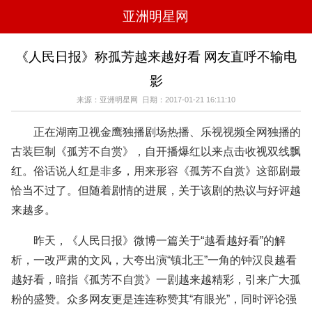
亚洲明星网
电影
电视
综艺
音乐
《人民日报》称孤芳越来越好看 网友直呼不输电
时尚
八卦
华人男明星
华人女明星
影
韩国女明星
韩国男明星
日本男明星
日本女明星
欧美女明星
欧美男明星
泰国女明星
体育明星
来源：亚洲明星网 日期：2017-01-21 16:11:10
正在湖南卫视金鹰独播剧场热播、乐视视频全网独播的
古装巨制《孤芳不自赏》，自开播爆红以来点击收视双线飘
红。俗话说人红是非多，用来形容《孤芳不自赏》这部剧最
恰当不过了。但随着剧情的进展，关于该剧的热议与好评越
来越多。
昨天，《人民日报》微博一篇关于“越看越好看”的解
析，一改严肃的文风，大夸出演“镇北王”一角的钟汉良越看
越好看，暗指《孤芳不自赏》一剧越来越精彩，引来广大孤
粉的盛赞。众多网友更是连连称赞其“有眼光”，同时评论强