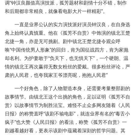
调“钟汉良颜值高演技派，孤芳题材和剧情十分不错，制作
和后期都非常精良，就像看电影大片一样精彩”。
一直是业界公认的实力演技派好演员钟汉良，在自身选
角上始终认真慎重。他在《孤芳不自赏》中饰演的镇北王楚
北捷一角，亦是无可挑剔。剧中镇北王楚北捷令观众呼
唤“中国传统男人形象”的回归，肯为国征战四方，肯为家抛
却名利。为护妻敢于“负天下，也无惧天下”，一个硬朗、温
情的镇北王再次赢得无数女粉丝的爱戴。很多粉丝评论，严
肃的人民君，也夸我家王爷漂亮呢，抱抱人民君”
一个好角色，除了人物塑造本身，还需要考量整部剧的
故事情节。由镇北王这个出挑的角色，足以证明《孤芳不自
赏》以故事情节为制胜法宝。难怪不止众多网友随着《人民
日报》的称赞直呼“该剧不输电影”，就连业界有名的“毒舌小
疯子”也大赞《人民日报》的看法，称赞《孤芳不自赏》一
剧越看越好看，更表示该剧中蕴藏着深刻的哲学问题。其